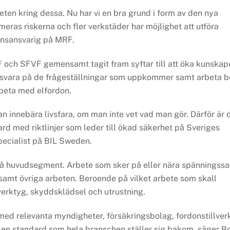
heten kring dessa. Nu har vi en bra grund i form av den nya
as riskerna och fler verkstäder har möjlighet att utföra
onsansvarig på MRF.
ch SFVF gemensamt tagit fram syftar till att öka kunskap
tt svara på de frågeställningar som uppkommer samt arbeta b
rbeta med elfordon.
n innebära livsfara, om man inte vet vad man gör. Därför är 
rd med riktlinjer som leder till ökad säkerhet på Sveriges
ecialist på BIL Sweden.
vå huvudsegment. Arbete som sker på eller nära spänningssa
r samt övriga arbeten. Beroende på vilket arbete som skall
 verktyg, skyddsklädsel och utrustning.
med relevanta myndigheter, försäkringsbolag, fordonstillver
nu en standard som hela branschen ställer sig bakom, säger B