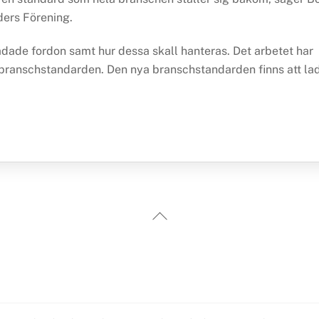
ders Förening.
adade fordon samt hur dessa skall hanteras. Det arbetet har
branschstandarden. Den nya branschstandarden finns att la
Back
To
Top