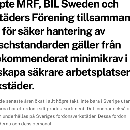
ppte MRF, BIL Sweden och
täders Förening tillsamma
för säker hantering av
schstandarden gäller från
ekommenderat minimikrav i
skapa säkrare arbetsplatser
kstäder.
de senaste åren ökat i allt högre takt, inte bara i Sverige uta
arna har elfordon i sitt produktsortiment. Det innebär också a
ch underhållas på Sveriges fordonsverkstäder. Dessa fordon
derna och dess personal.