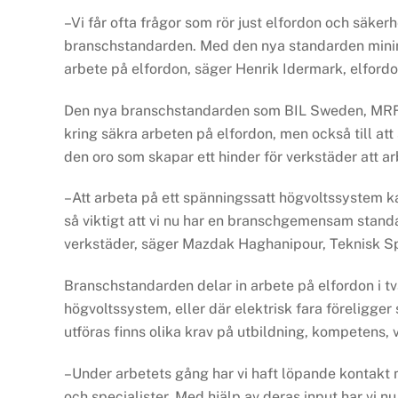
–Vi får ofta frågor som rör just elfordon och säker
branschstandarden. Med den nya standarden minimer
arbete på elfordon, säger Henrik Idermark, elford
Den nya branschstandarden som BIL Sweden, MRF o
kring säkra arbeten på elfordon, men också till a
den oro som skapar ett hinder för verkstäder att a
–Att arbeta på ett spänningssatt högvoltssystem ka
så viktigt att vi nu har en branschgemensam standa
verkstäder, säger Mazdak Haghanipour, Teknisk Sp
Branschstandarden delar in arbete på elfordon i t
högvoltssystem, eller där elektrisk fara föreligge
utföras finns olika krav på utbildning, kompetens,
–Under arbetets gång har vi haft löpande kontakt 
och specialister. Med hjälp av deras input har vi 