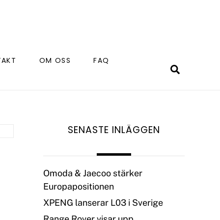
TAKT
OM OSS
FAQ
Search
SENASTE INLÄGGEN
Omoda & Jaecoo stärker
Europapositionen
XPENG lanserar L03 i Sverige
Range Rover visar upp