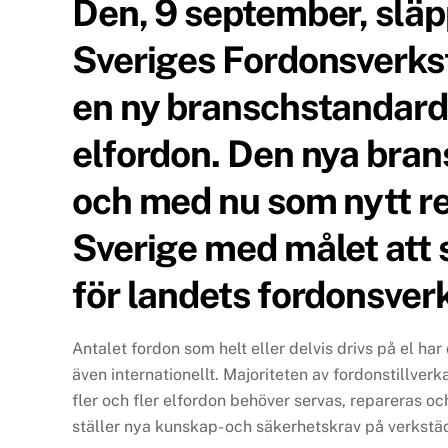
Den, 9 september, slä
Sveriges Fordonsverks
en ny branschstandard 
elfordon. Den nya bran
och med nu som nytt r
Sverige med målet att 
för landets fordonsver
Antalet fordon som helt eller delvis drivs på el har 
även internationellt. Majoriteten av fordonstillverk
fler och fler elfordon behöver servas, repareras o
ställer nya kunskap- och säkerhetskrav på verkstä