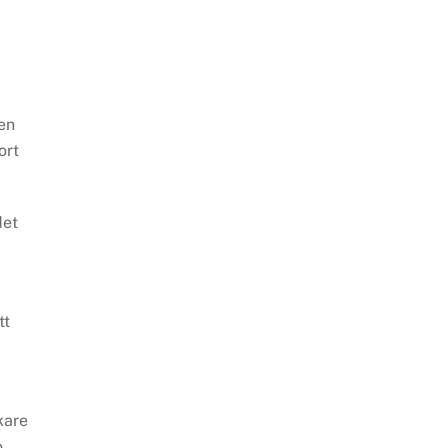
en
ort
det
tt
kare
o