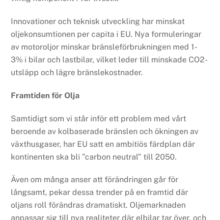
Innovationer och teknisk utveckling har minskat
oljekonsumtionen per capita i EU. Nya formuleringar
av motoroljor minskar bränsleförbrukningen med 1-
3% i bilar och lastbilar, vilket leder till minskade CO2-
utsläpp och lägre bränslekostnader.
Framtiden för Olja
Samtidigt som vi står inför ett problem med vårt
beroende av kolbaserade bränslen och ökningen av
växthusgaser, har EU satt en ambitiös färdplan där
kontinenten ska bli ”carbon neutral” till 2050.
Även om många anser att förändringen går för
långsamt, pekar dessa trender på en framtid där
oljans roll förändras dramatiskt. Oljemarknaden
anpassar sig till nya realiteter där elbilar tar över, och