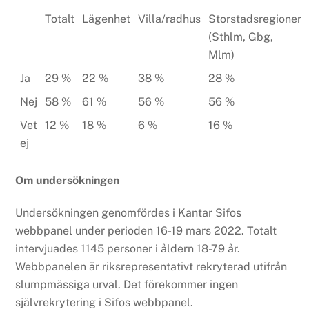
Totalt
Lägenhet
Villa/radhus
Storstadsregioner
(Sthlm, Gbg,
Mlm)
Ja
29 %
22 %
38 %
28 %
Nej
58 %
61 %
56 %
56 %
Vet
12 %
18 %
6 %
16 %
ej
Om undersökningen
Undersökningen genomfördes i Kantar Sifos
webbpanel under perioden 16-19 mars 2022. Totalt
intervjuades 1145 personer i åldern 18-79 år.
Webbpanelen är riksrepresentativt rekryterad utifrån
slumpmässiga urval. Det förekommer ingen
självrekrytering i Sifos webbpanel.