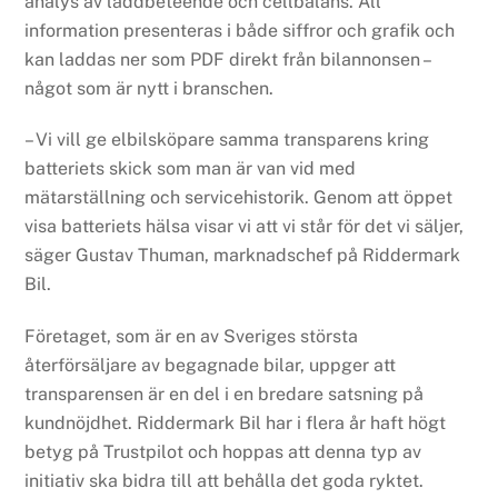
analys av laddbeteende och cellbalans. All
information presenteras i både siffror och grafik och
kan laddas ner som PDF direkt från bilannonsen –
något som är nytt i branschen.
– Vi vill ge elbilsköpare samma transparens kring
batteriets skick som man är van vid med
mätarställning och servicehistorik. Genom att öppet
visa batteriets hälsa visar vi att vi står för det vi säljer,
säger Gustav Thuman, marknadschef på Riddermark
Bil.
Företaget, som är en av Sveriges största
återförsäljare av begagnade bilar, uppger att
transparensen är en del i en bredare satsning på
kundnöjdhet. Riddermark Bil har i flera år haft högt
betyg på Trustpilot och hoppas att denna typ av
initiativ ska bidra till att behålla det goda ryktet.