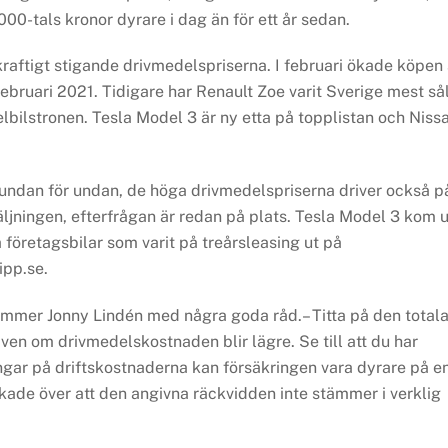
000-tals kronor dyrare i dag än för ett år sedan.
e kraftigt stigande drivmedelspriserna. I februari ökade köpen
bruari 2021. Tidigare har Renault Zoe varit Sverige mest så
elbilstronen. Tesla Model 3 är ny etta på topplistan och Niss
t undan för undan, de höga drivmedelspriserna driver också p
säljningen, efterfrågan är redan på plats. Tesla Model 3 kom u
 företagsbilar som varit på treårsleasing ut på
ipp.se.
kommer Jonny Lindén med några goda råd.– Titta på den total
även om drivmedelskostnaden blir lägre. Se till att du har
gar på driftskostnaderna kan försäkringen vara dyrare på e
kade över att den angivna räckvidden inte stämmer i verklig