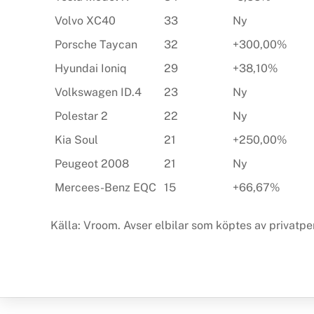
Volvo XC40
33
Ny
Porsche Taycan
32
+300,00%
Hyundai Ioniq
29
+38,10%
Volkswagen ID.4
23
Ny
Polestar 2
22
Ny
Kia Soul
21
+250,00%
Peugeot 2008
21
Ny
Mercees-Benz EQC
15
+66,67%
Källa: Vroom. Avser elbilar som köptes av privatpe