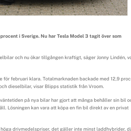
procent i Sverige. Nu har Tesla Model 3 tagit över som
bilar och nu ökar tillgången kraftigt, säger Jonny Lindén, v
ige för februari klara. Totalmarknaden backade med 12,9 proc
h dieselbilar, visar Blipps statistik från Vroom.
väntetiden på nya bilar har gjort att många behåller sin bil o
l. Lösningen kan vara att köpa en fin bil direkt av en privat
 höga drivmedelspriser, det gäller inte minst laddhybrider, d