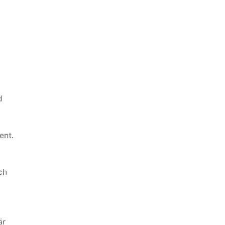
d
ent.
ch
är