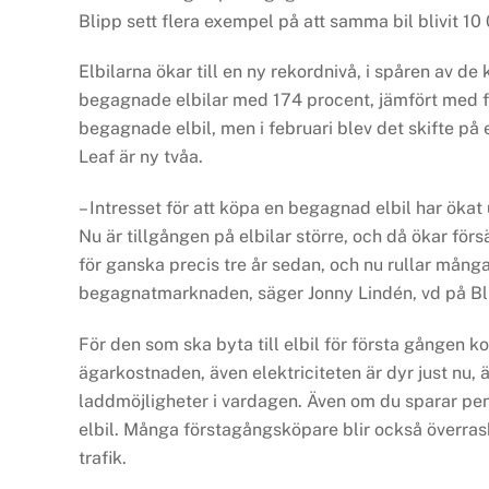
Blipp sett flera exempel på att samma bil blivit 10 
Elbilarna ökar till en ny rekordnivå, i spåren av d
begagnade elbilar med 174 procent, jämfört med fe
begagnade elbil, men i februari blev det skifte på 
Leaf är ny tvåa.
– Intresset för att köpa en begagnad elbil har öka
Nu är tillgången på elbilar större, och då ökar för
för ganska precis tre år sedan, och nu rullar många
begagnatmarknaden, säger Jonny Lindén, vd på Bl
För den som ska byta till elbil för första gången 
ägarkostnaden, även elektriciteten är dyr just nu, 
laddmöjligheter i vardagen. Även om du sparar pen
elbil. Många förstagångsköpare blir också överras
trafik.