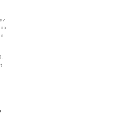
 av
lda
an
å.
t
a
n