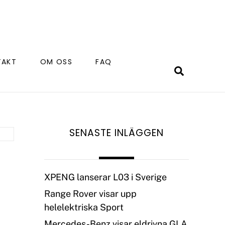
TAKT
OM OSS
FAQ
Search
SENASTE INLÄGGEN
XPENG lanserar L03 i Sverige
Range Rover visar upp
helelektriska Sport
Mercedes-Benz visar eldrivna GLA