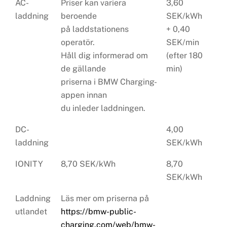
AC-
Priser kan variera
3,60
laddning
beroende
SEK/kWh
på laddstationens
+ 0,40
operatör.
SEK/min
Håll dig informerad om
(efter 180
de gällande
min)
priserna i BMW Charging-
appen innan
du inleder laddningen.
DC-
4,00
laddning
SEK/kWh
IONITY
8,70 SEK/kWh
8,70
SEK/kWh
Laddning
Läs mer om priserna på
utlandet
https://bmw-public-
charging.com/web/bmw-