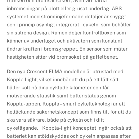
trafiken och bromsar säkert, även vid hårda
inbromsningar på blött eller grusat underlag. ABS-
systemet med strömlinjeformade detaljer är snyggt
och i princip osynligt integrerat i cykeln, som behåller
sin stilrena design. Ramen döljer kontrollboxen som
känner av underlaget och aktivatorn som konstant
ändrar kraften i bromsgreppet. En sensor som mäter
hastigheten sitter vid bromsoket på gaffelbenet.
Den nya Crescent ELMA modellen är utrustad med
Koppla Light, vilket innebär att du på ett lätt sätt
håller koll på dina cyklade kilometer och får
motiverande statistik samt batteristatus genom
Koppla-appen. Koppla – smart cykelteknologi är ett
heltäckande säkerhetskoncept som finns till för att du
ska vara säkrare, både på cykeln och i ditt
cykelägande. I Koppla-light konceptet ingår också att
batteriet kan stöldskyddas och cykeln anpassas efter