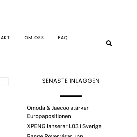
TAKT
OM OSS
FAQ
Search
SENASTE INLÄGGEN
Omoda & Jaecoo stärker
Europapositionen
XPENG lanserar L03 i Sverige
Range Rover visar upp