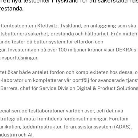
ett nytt testcenter i Tyskland för att säkerställa nä
restanda.
batteritestcenter i Klettwitz, Tyskland, en anläggning som ska
bilsbatteriers säkerhet, prestanda och hållbarhet. Från mitten
de tester på batterisystem för elfordon och
r. Investeringen på över 100 miljoner kronor visar DEKRA:s
ansportlösningar.
tet ökar både antalet fordon och komplexiteten hos dessa, 
laboratorium kompletterar vår portfölj för avancerade tjäns
rrera, chef för Service Division Digital & Product Solution
ialiserade testlaboratorier världen över, och det nya
s strategi att möta framtidens fordonsutmaningar. Förutom
kation, laddinfrastruktur, förarassistanssystem (ADAS),
dustrin och AI.