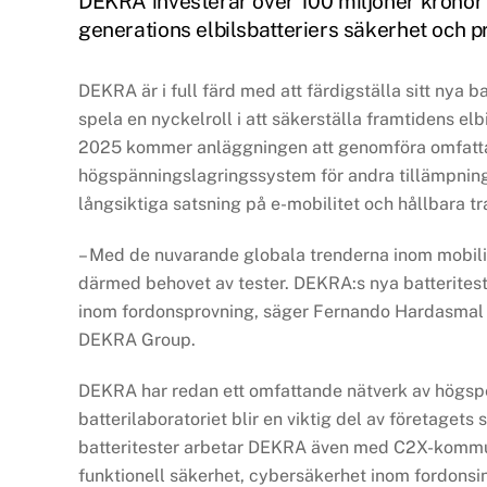
DEKRA investerar över 100 miljoner kronor i 
generations elbilsbatteriers säkerhet och p
DEKRA är i full färd med att färdigställa sitt nya 
spela en nyckelroll i att säkerställa framtidens el
2025 kommer anläggningen att genomföra omfattan
högspänningslagringssystem för andra tillämpninga
långsiktiga satsning på e-mobilitet och hållbara tr
– Med de nuvarande globala trenderna inom mobili
därmed behovet av tester. DEKRA:s nya batteritest-
inom fordonsprovning, säger Fernando Hardasmal Ba
DEKRA Group.
DEKRA har redan ett omfattande nätverk av högspec
batterilaboratoriet blir en viktig del av företaget
batteritester arbetar DEKRA även med C2X-kommuni
funktionell säkerhet, cybersäkerhet inom fordonsin