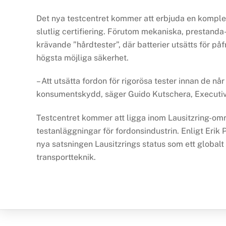
Det nya testcentret kommer att erbjuda en komplett
slutlig certifiering. Förutom mekaniska, prestanda-
krävande ”hårdtester”, där batterier utsätts för på
högsta möjliga säkerhet.
– Att utsätta fordon för rigorösa tester innan de nå
konsumentskydd, säger Guido Kutschera, Executi
Testcentret kommer att ligga inom Lausitzring-om
testanläggningar för fordonsindustrin. Enligt Erik
nya satsningen Lausitzrings status som ett global
transportteknik.