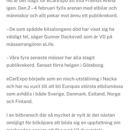
Nu är det dags för eCarExpo att inta Friends Arena
igen. Den 2 – 4 februari fylls arenan med elbilar och
människor och allt pekar mot ännu ett publikrekord.
– De som spådde bilsalongens död har visat sig ha
väldigt fel, säger Gunnar Dackevall som är VD på
mässarrangören eLife.
– Våra fyra senaste mässor har alla slagit
publikrekord. Senast förra helgen i Göteborg.
eCarExpo började som en nisch-utställning i Nacka
och har nu vuxit till att bli Europas största elbilsmässa
som avhålls i både Sverige, Danmark, Estland, Norge
och Finland.
I en bilbransch där så mycket är nytt är det nästan
omöjligt för bilköpare att bilda sig en uppfattning om