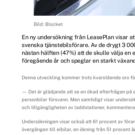
Bild: Blocket
En ny undersökning från LeasePlan visar att
svenska tjänstebilsförare. Av de drygt 3 
nästan hälften (47%) att de skulle välja en e
föregående år och speglar en starkt växande
Denna utveckling kommer trots kvarstående oro för
— Det är glädjande att se en ökad efterfrågan på el
personbilar försvann. Men samtidigt visar undersö
och tillgängligheten av laddstationer, kommentera
Undersökningen visar också att 61 procent av förarn
övergången till elbilar, en ökning från 51 procent å