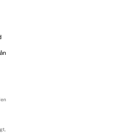
d
rån
den
gt,