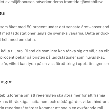
t av miljöbonusen påverkar deras framtida tjänstebilsval.
tur
 – som ökat med 50 procent under det senaste året – anser en
ligt med laddstationer längs de svenska vägarna. Detta är doc
t höll med om detta.
älla till oro. Bland de som inte kan tänka sig att välja en elb
5 procent pekar på bristen på laddstationer som huvudskäl.
e år, vilket kan tyda på en viss förbättring i uppfattningen o
ringen
ebilsförarna om att regeringen ska göra mer för att främja
knas tillräckliga incitament och stödåtgärder, vilket hindrar 
da regeringsåtgärder kommer att spela en avgörande roll i