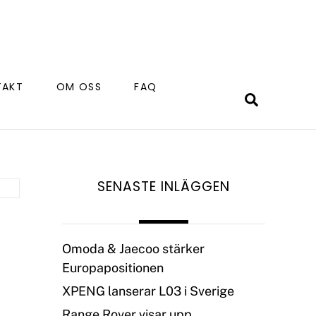
TAKT
OM OSS
FAQ
Search
SENASTE INLÄGGEN
Omoda & Jaecoo stärker
Europapositionen
XPENG lanserar L03 i Sverige
Range Rover visar upp