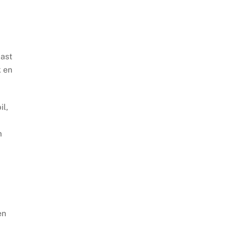
dast
k en
il,
m
en