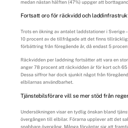
medan nästan hälften (47%) uppger att borttagande
Fortsatt oro för räckvidd och laddinfrastruk
Trots en ökning av antalet laddstationer i Sverige
10 procent av de tillfrågade att det finns tillräck
förbättring från föregående år, då endast 5 procen
Räckvidden per laddning fortsätter att vara en stor k
anger 78 procent att räckvidden är för kort och 6
Dessa siffror har dock sjunkit något från föregåend
elbilarnas användbarhet.
Tjänstebilsförare vill se mer stöd från rege
Undersökningen visar en tydlig önskan bland tjänst
övergången till elbilar. Förarna upplever att det sa
snabbare övergång. Många förväntar sig att framti