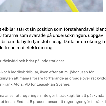
 elbilar stärkt sin position som förstahandsval blan
000 förarna som svarade på undersökningen, uppgav
lbil om de bytte tjänstebil idag. Detta är en ökning f
 trend mot elektrifiering.
 räckvidd och brist på laddstationer.
- och laddhybridbilar, även efter att miljöbonusen för
kningen att många förare fortfarande är oroade över räckvid
r Frank Alofs, VD för LeasePlan Sverige.
a anser att regeringen inte gör tillräckligt för att påskynda
ret innan. Endast 8 procent anser att regeringen gör tillräckli