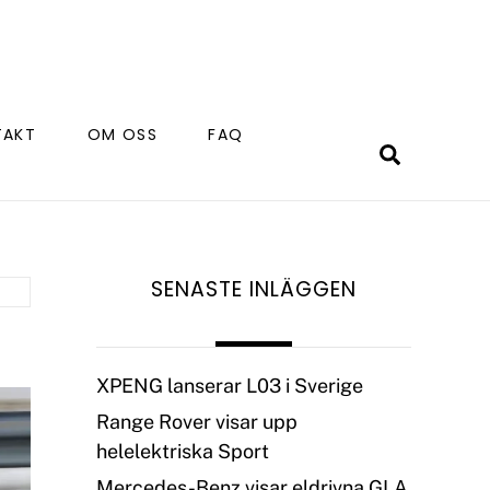
TAKT
OM OSS
FAQ
Search
SENASTE INLÄGGEN
XPENG lanserar L03 i Sverige
Range Rover visar upp
helelektriska Sport
Mercedes-Benz visar eldrivna GLA