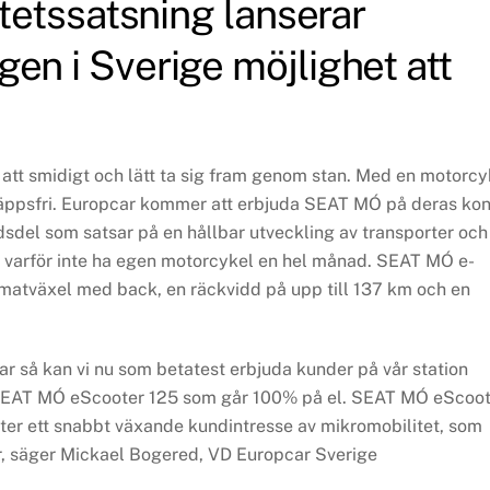
litetssatsning lanserar
gen i Sverige möjlighet att
 att smidigt och lätt ta sig fram genom stan. Med en motorcy
släppsfri. Europcar kommer att erbjuda SEAT MÓ på deras kon
dsdel som satsar på en hållbar utveckling av transporter och
 varför inte ha egen motorcykel en hel månad. SEAT MÓ e-
tomatväxel med back, en räckvidd på upp till 137 km och en
gar så kan vi nu som betatest erbjuda kunder på vår station
 SEAT MÓ eScooter 125 som går 100% på el. SEAT MÓ eScoot
r ett snabbt växande kundintresse av mikromobilitet, som
r, säger Mickael Bogered, VD Europcar Sverige