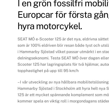
I en grön fossilfri mobi
Europcar för första gån
hyra motorcykel.
SEAT MÓ e-Scooter 125 är det nya, eldrivna sättet
som är 100% eldriven blir resan både tyst och ut
i Hammarby Sjöstad vilket passar utmärkt i en sta
delningsekonomi. Testa SEAT MÓ över dagen eller
Scooter 125 har lagringsplats för två hjälmar, au
topphastighet på upp till 95 km/h
– I vår utveckling av nya hållbara mobilitetslösnin
Hammarby Sjöstad i Stockholm att hyra helt nya
125 är ett mycket spännande komplement som möte
kommer spela en viktig roll i morgondagens städe