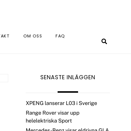
TAKT
OM OSS
FAQ
Search
SENASTE INLÄGGEN
XPENG lanserar L03 i Sverige
Range Rover visar upp
helelektriska Sport
Mercedes-Benz visar eldrivna GLA