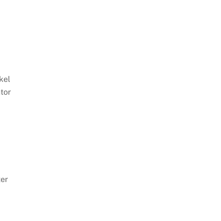
kel
tor
er