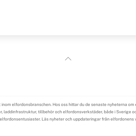
Back
To
Top
t inom elfordonsbranschen. Hos oss hittar du de senaste nyheterna om elb
 laddinfrastruktur, tillbehör och elfordonsverkstäder, både i Sverige och 
l elfordonsentusiaster. Läs nyheter och uppdateringar från elfordonens v