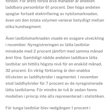
fordon. För årets första elva månader är andelen
laddbara personbilar 61 procent. Den höga andelen
speglar fortsatt elektrifiering av nybilsmarknaden,
även om den totala volymen varierar betydligt mellan
olika kundsegment.
Även lastbilsmarknaden visade en svagare utveckling
i november. Nyregistreringen av lätta lastbilar
minskade med 2 procent jämfört med samma månad
året före. Samtidigt nådde andelen laddbara lätta
lastbilar sin hittills högsta nivå för en enskild månad,
32 procent. En viktig förklaring är den snabba
tillväxten av laddhybrider i segmentet. I november
stod laddhybrider för 7 procent av de nyregistrerade
lätta lastbilarna. För mindre än två år sedan fanns
modellen i princip inte alls representerad i statistiken.
För tunga lastbilar blev nedgången 1 procent i