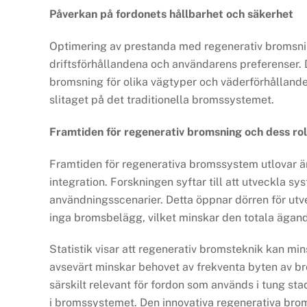
Påverkan på fordonets hållbarhet och säkerhet
Optimering av prestanda med regenerativ bromsning
driftsförhållandena och användarens preferenser. 
bromsning för olika vägtyper och väderförhållande
slitaget på det traditionella bromssystemet.
Framtiden för regenerativ bromsning och dess roll
Framtiden för regenerativa bromssystem utlovar änn
integration. Forskningen syftar till att utveckla s
användningsscenarier. Detta öppnar dörren för utve
inga bromsbelägg, vilket minskar den totala ägan
Statistik visar att regenerativ bromsteknik kan mi
avsevärt minskar behovet av frekventa byten av br
särskilt relevant för fordon som används i tung sta
i bromssystemet. Den innovativa regenerativa broms