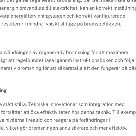
När det gäller regenerativ bromsning, där det mekaniska slit
rgin omvandlas till elektricitet, kan en korrekt inställnin
kvata energiåtervinningslägen och korrekt konfigurerade
 resulterar i mindre fysiskt slitage på bromsbeläggen.
ar användningen av regenerativ bromsning för att maximera
igt att regelbundet läsa igenom instruktionsboken och följa
generativ bromsning för att säkerställa att den fungerar på bä
ing
stått stilla. Tekniska innovationer som integration med
ortsätter att öka effektiviteten hos denna teknik. Till exemp
a nivåerna i realtid och reagera på förändringar i
e, vilket gör bromsningen ännu säkrare och mer effektiv.