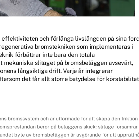
tra effektiviteten och förlänga livslängden på sina for
n regenerativa bromstekniken som implementeras i
knik förbättrar inte bara den totala
et mekaniska slitaget på bromsbeläggen avsevärt,
donens långsiktiga drift. Varje år integrerar
tersom det får allt större betydelse för körstabilitet
ons bromssystem och är utformade för att skapa den friktion
romsprestandan beror på beläggens skick: slitage försämrar
undet byte av bromsbeläggen är avgörande för att upprätthå