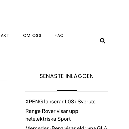
TAKT
OM OSS
FAQ
Search
SENASTE INLÄGGEN
XPENG lanserar L03 i Sverige
Range Rover visar upp
helelektriska Sport
Mercedes-Benz visar eldrivna GLA