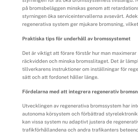
styrningen för att öka bromssystemets livslängd. 
på bromsbeläggen minskas genom att retardationsene
styrningen öka serviceintervallerna avsevärt. Ade
regenerativa system ger mjukare bromsning, vilket
Praktiska tips för underhåll av bromssystemet
Det är viktigt att förare förstår hur man maximer
räckvidden och minska bromsslitaget. Det är lämpl
tillverkarens instruktioner om inställningar för re
sätt och att fordonet håller länge.
Fördelarna med att integrera regenerativ bromsn
Utvecklingen av regenerativa bromssystem har inte 
autonoma körsystem och förbättrad styrelektronik f
kan vissa system nu adaptivt justera de regenerativ
trafikförhållandena och andra trafikanters beteend