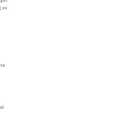
aget
g av
sta
el