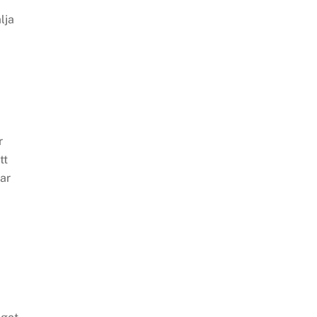
lja
r
tt
rar