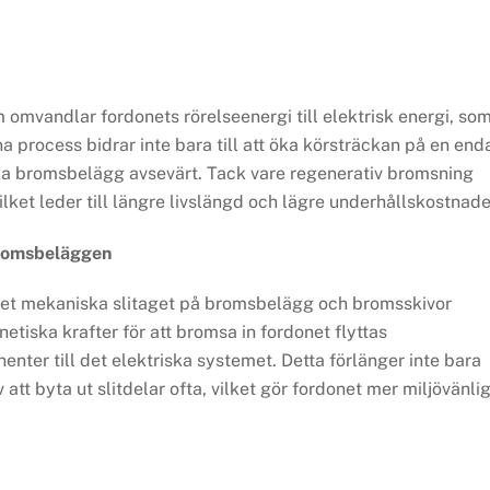
.
omvandlar fordonets rörelseenergi till elektrisk energi, so
a process bidrar inte bara till att öka körsträckan på en end
ka bromsbelägg avsevärt. Tack vare regenerativ bromsning
lket leder till längre livslängd och lägre underhållskostnade
bromsbeläggen
et mekaniska slitaget på bromsbelägg och bromsskivor
tiska krafter för att bromsa in fordonet flyttas
ter till det elektriska systemet. Detta förlänger inte bara
tt byta ut slitdelar ofta, vilket gör fordonet mer miljövänlig