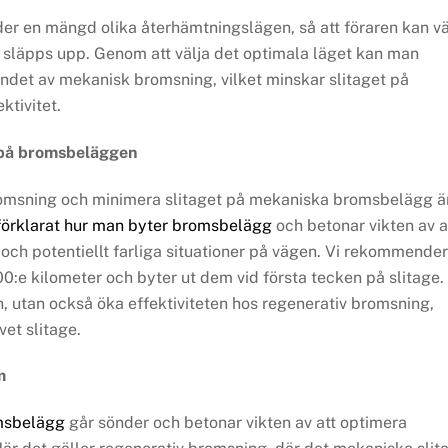
r en mängd olika återhämtningslägen, så att föraren kan vä
 släpps upp. Genom att välja det optimala läget kan man
det av mekanisk bromsning, vilket minskar slitaget på
ktivitet.
n på bromsbeläggen
bromsning och minimera slitaget på mekaniska bromsbelägg ä
förklarat hur man byter bromsbelägg
och betonar vikten av a
 och potentiellt farliga situationer på vägen. Vi rekommende
0:e kilometer och byter ut dem vid första tecken på slitage.
, utan också öka effektiviteten hos regenerativ bromsning,
vet slitage.
m
omsbelägg
går sönder och betonar vikten av att optimera