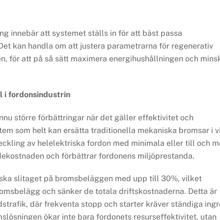
 innebär att systemet ställs in för att bäst passa
Det kan handla om att justera parametrarna för regenerativ
n, för att på så sätt maximera energihushållningen och mins
 i fordonsindustrin
u större förbättringar när det gäller effektivitet och
ystem som helt kan ersätta traditionella mekaniska bromsar i v
ckling av helelektriska fordon med minimala eller till och 
dekostnaden och förbättrar fordonens miljöprestanda.
nska slitaget på bromsbeläggen med upp till 30%, vilket
omsbelägg och sänker de totala driftskostnaderna. Detta är
dstrafik, där frekventa stopp och starter kräver ständiga ing
lösningen ökar inte bara fordonets resurseffektivitet, utan