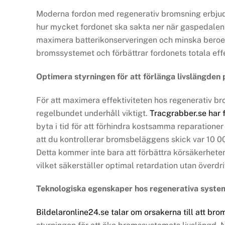
Moderna fordon med regenerativ bromsning erbjude
hur mycket fordonet ska sakta ner när gaspedalen
maximera batterikonserveringen och minska beroen
bromssystemet och förbättrar fordonets totala effe
Optimera styrningen för att förlänga livslängde
För att maximera effektiviteten hos regenerativ 
regelbundet underhåll viktigt.
Tracgrabber.se har 
byta i tid för att förhindra kostsamma reparationer
att du kontrollerar bromsbeläggens skick var 10 00
Detta kommer inte bara att förbättra körsäkerheten
vilket säkerställer optimal retardation utan överdri
Teknologiska egenskaper hos regenerativa syste
Bildelaronline24.se talar om orsakerna till att br