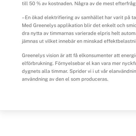
till 50 % av kostnaden. Några av de mest efterfrå
– En ökad elektrifiering av samhället har varit på 
Med Greenelys applikation blir det enkelt och smid
dra nytta av timmarnas varierade elpris helt auto
jämnas ut vilket innebär en minskad effektbelast
Greenelys vision är att få elkonsumenter att energ
elförbrukning. Förnyelsebar el kan vara mer nyckf
dygnets alla timmar. Sprider vi i ut vår elanvändni
användning av den el som produceras.