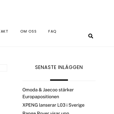
TAKT
OM OSS
FAQ
Search
SENASTE INLÄGGEN
Omoda & Jaecoo stärker
Europapositionen
XPENG lanserar L03 i Sverige
Range Rover visar upp