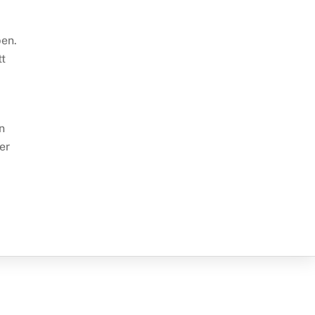
pen.
tt
n
er