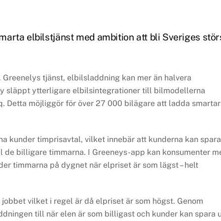
smarta elbilstjänst med ambition att bli Sveriges stör
t. Greenelys tjänst, elbilsladdning kan mer än halvera
 släppt ytterligare elbilsintegrationer till bilmodellerna
Detta möjliggör för över 27 000 bilägare att ladda smarta
na kunder timprisavtal, vilket innebär att kunderna kan spara
ill de billigare timmarna. I Greeneys-app kan konsumenter m
nder timmarna på dygnet när elpriset är som lägst – helt
obbet vilket i regel är då elpriset är som högst. Genom
dningen till när elen är som billigast och kunder kan spara 