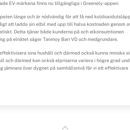
gade EV-märkena finns nu tillgängliga i Greenely-appen.
tapeten länge och är nödvändig för att få ned koldioxidutsläp
igt att ladda sin elbil med upp till halva kostnaden genom a
matiskt. Detta tjänar både kunderna på och elkonsumtionen
ning på elnätet säger Tanmoy Bari VD och medgrundare.
ieffektivisera sina hushåll och därmed också kunna minska si
ull och därmed kan också elpriserna variera i högre grad und
ng jämnare över dygnet på samhällsnivå får vi ett effektivare
Back