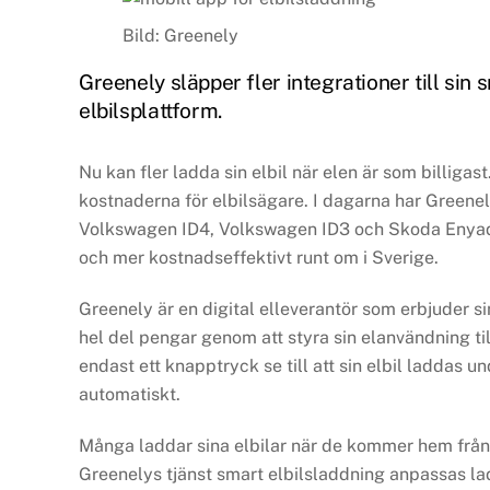
Bild: Greenely
Greenely släpper fler integrationer till sin 
elbilsplattform.
Nu kan fler ladda sin elbil när elen är som billigas
kostnaderna för elbilsägare. I dagarna har Greenely
Volkswagen ID4, Volkswagen ID3 och Skoda Enyaq. 
och mer kostnadseffektivt runt om i Sverige.
Greenely är en digital elleverantör som erbjuder si
hel del pengar genom att styra sin elanvändning t
endast ett knapptryck se till att sin elbil laddas u
automatiskt.
Många laddar sina elbilar när de kommer hem från j
Greenelys tjänst smart elbilsladdning anpassas lad