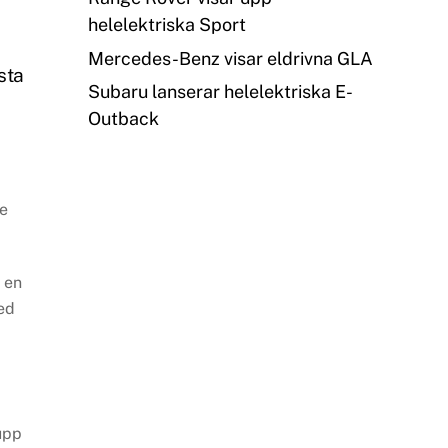
helelektriska Sport
Mercedes-Benz visar eldrivna GLA
sta
Subaru lanserar helelektriska E-
Outback
re
 en
ed
upp