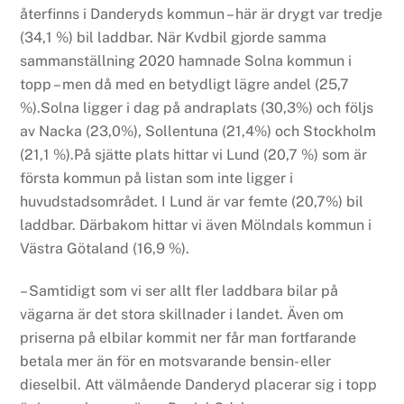
återfinns i Danderyds kommun – här är drygt var tredje
(34,1 %) bil laddbar. När Kvdbil gjorde samma
sammanställning 2020 hamnade Solna kommun i
topp – men då med en betydligt lägre andel (25,7
%).Solna ligger i dag på andraplats (30,3%) och följs
av Nacka (23,0%), Sollentuna (21,4%) och Stockholm
(21,1 %).På sjätte plats hittar vi Lund (20,7 %) som är
första kommun på listan som inte ligger i
huvudstadsområdet. I Lund är var femte (20,7%) bil
laddbar. Därbakom hittar vi även Mölndals kommun i
Västra Götaland (16,9 %).
– Samtidigt som vi ser allt fler laddbara bilar på
vägarna är det stora skillnader i landet. Även om
priserna på elbilar kommit ner får man fortfarande
betala mer än för en motsvarande bensin- eller
dieselbil. Att välmående Danderyd placerar sig i topp