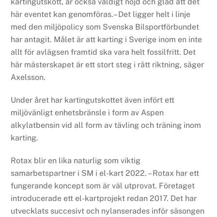
kartingutskott, är också väldigt nöjd och glad att det
här eventet kan genomföras.– Det ligger helt i linje
med den miljöpolicy som Svenska Bilsportförbundet
har antagit. Målet är att karting i Sverige inom en inte
allt för avlägsen framtid ska vara helt fossilfritt. Det
här mästerskapet är ett stort steg i rätt riktning, säger
Axelsson.
Under året har kartingutskottet även infört ett
miljövänligt enhetsbränsle i form av Aspen
alkylatbensin vid all form av tävling och träning inom
karting.
Rotax blir en lika naturlig som viktig
samarbetspartner i SM i el-kart 2022. – Rotax har ett
fungerande koncept som är väl utprovat. Företaget
introducerade ett el-kartprojekt redan 2017. Det har
utvecklats succesivt och nylanserades inför säsongen