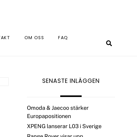
TAKT
OM OSS
FAQ
Search
SENASTE INLÄGGEN
Omoda & Jaecoo stärker
Europapositionen
XPENG lanserar L03 i Sverige
Range Rover visar upp