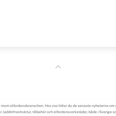
Back
To
Top
t inom elfordonsbranschen. Hos oss hittar du de senaste nyheterna om elb
 laddinfrastruktur, tillbehör och elfordonsverkstäder, både i Sverige och 