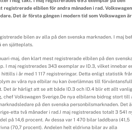
tter i hög takt. I maj registrerades 693 exemplar på den
st registrerade elbilen för andra månaden i rad. Volkswagen
dare. Det är första gången i modern tid som Volkswagen är
egistrerade bilen av alla på den svenska marknaden. I maj be
 en sjätteplats.
 januari-maj, den klart mest registrerade elbilen på den svensk
pp. I maj registrerades 343 exemplar av ID.3, vilket innebar e
ittills i år med 1 117 registreringar. Detta enligt statistik frå
olym av våra nya elbilar nu kan överlämnas till förväntansful
. Det är härligt att se att både ID.3 och ID.4 blir ett allt vanli
 chef Volkswagen Sverige.De nya elbilarna bidrog stort till 
 marknadsledare på den svenska personbilsmarknaden. Det ä
ge-etta två månader i rad.I maj registrerades totalt 3 541 
el på 14,6 procent. Av dessa var 1 470 bilar laddbara (41,5
ivna (70,7 procent). Andelen helt eldrivna bilar av alla