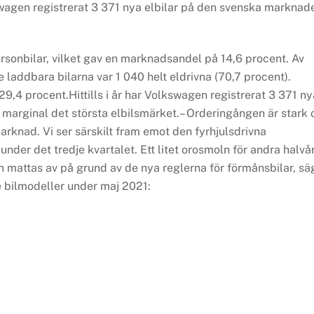
kswagen registrerat 3 371 nya elbilar på den svenska marknad
rsonbilar, vilket gav en marknadsandel på 14,6 procent. Av
e laddbara bilarna var 1 040 helt eldrivna (70,7 procent).
29,4 procent.Hittills i år har Volkswagen registrerat 3 371 ny
marginal det största elbilsmärket.– Orderingången är stark 
 marknad. Vi ser särskilt fram emot den fyrhjulsdrivna
nder det tredje kvartalet. Ett litet orosmoln för andra halvå
 kan mattas av på grund av de nya reglerna för förmånsbilar, sä
 bilmodeller under maj 2021: