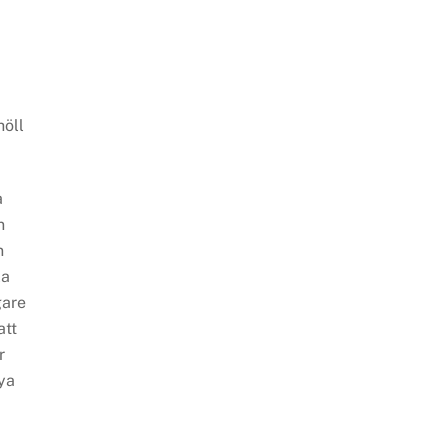
höll
a
n
n
la
gare
att
r
nya