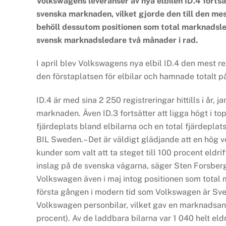
Volkswagens leveranser av nya elbilen ID.4 fortsä
svenska marknaden, vilket gjorde den till den me
behöll dessutom positionen som total marknadsle
svensk marknadsledare två månader i rad.
I april blev Volkswagens nya elbil ID.4 den mest r
den förstaplatsen för elbilar och hamnade totalt på
ID.4 är med sina 2 250 registreringar hittills i år,
marknaden. Även ID.3 fortsätter att ligga högt i to
fjärdeplats bland elbilarna och en total fjärdeplats h
BIL Sweden.– Det är väldigt glädjande att en hög v
kunder som valt att ta steget till 100 procent eldrift
inslag på de svenska vägarna, säger Sten Forsberg,
Volkswagen även i maj intog positionen som total
första gången i modern tid som Volkswagen är Sveri
Volkswagen personbilar, vilket gav en marknadsand
procent). Av de laddbara bilarna var 1 040 helt eldr