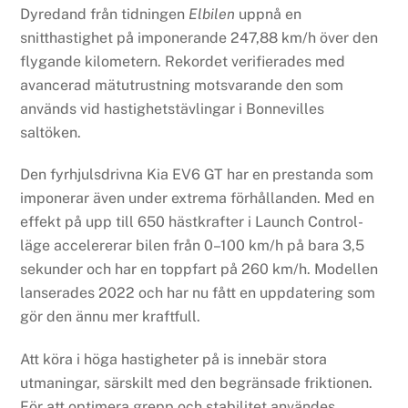
Dyredand från tidningen
Elbilen
uppnå en
snitthastighet på imponerande 247,88 km/h över den
flygande kilometern. Rekordet verifierades med
avancerad mätutrustning motsvarande den som
används vid hastighetstävlingar i Bonnevilles
saltöken.
Den fyrhjulsdrivna Kia EV6 GT har en prestanda som
imponerar även under extrema förhållanden. Med en
effekt på upp till 650 hästkrafter i Launch Control-
läge accelererar bilen från 0–100 km/h på bara 3,5
sekunder och har en toppfart på 260 km/h. Modellen
lanserades 2022 och har nu fått en uppdatering som
gör den ännu mer kraftfull.
Att köra i höga hastigheter på is innebär stora
utmaningar, särskilt med den begränsade friktionen.
För att optimera grepp och stabilitet användes