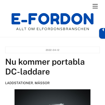
Skip
Men
to
content
2022-04-12
Nu kommer portabla
DC-laddare
LADDSTATIONER
,
MÄSSOR