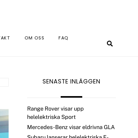
TAKT
OM OSS
FAQ
Search
SENASTE INLÄGGEN
Range Rover visar upp
helelektriska Sport
Mercedes-Benz visar eldrivna GLA
Subaru lanserar helelektriska E-