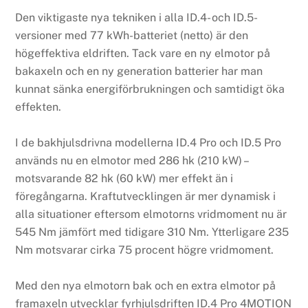
Den viktigaste nya tekniken i alla ID.4- och ID.5-
versioner med 77 kWh-batteriet (netto) är den
högeffektiva eldriften. Tack vare en ny elmotor på
bakaxeln och en ny generation batterier har man
kunnat sänka energiförbrukningen och samtidigt öka
effekten.
I de bakhjulsdrivna modellerna ID.4 Pro och ID.5 Pro
används nu en elmotor med 286 hk (210 kW) –
motsvarande 82 hk (60 kW) mer effekt än i
föregångarna. Kraftutvecklingen är mer dynamisk i
alla situationer eftersom elmotorns vridmoment nu är
545 Nm jämfört med tidigare 310 Nm. Ytterligare 235
Nm motsvarar cirka 75 procent högre vridmoment.
Med den nya elmotorn bak och en extra elmotor på
framaxeln utvecklar fyrhjulsdriften ID.4 Pro 4MOTION