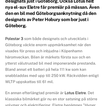
designats just i Göteborg. Också Lotus helt
nya el-suv Eletre får premiär på mässan. Även
den en bil med Göteborgsanknytning då den
designats av Peter Hobury som bor just i
Göteborg.
Polestar 3
som både designats och utvecklats i
Göteborg väckte enorm uppmärksamhet när den
visades för press och inbjudna i Köpenhamn
häromveckan. Bilen är märkets första suv och en
ytterst välutrustad bil med imponerande prestanda.
Bland annat ett batteri på hela 111 kw som kan
snabbladdas med upp till 250 kW. Räckvidden enligt
WLTP uppskattas till 61 mil.
En annan efterlängtad premiär är
Lotus Eletre
. Det
klassiska bilmärket gör nu en stor satsning på större
volymer och elektrifiering. Eletre benämnes ”Hyper