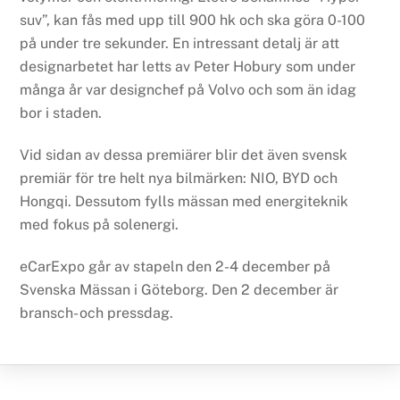
suv”, kan fås med upp till 900 hk och ska göra 0-100
på under tre sekunder. En intressant detalj är att
designarbetet har letts av Peter Hobury som under
många år var designchef på Volvo och som än idag
bor i staden.
Vid sidan av dessa premiärer blir det även svensk
premiär för tre helt nya bilmärken: NIO, BYD och
Hongqi. Dessutom fylls mässan med energiteknik
med fokus på solenergi.
eCarExpo går av stapeln den 2-4 december på
Svenska Mässan i Göteborg. Den 2 december är
bransch- och pressdag.