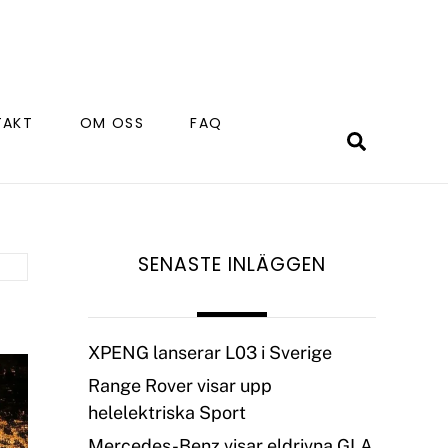
TAKT
OM OSS
FAQ
Search
SENASTE INLÄGGEN
XPENG lanserar L03 i Sverige
Range Rover visar upp
helelektriska Sport
Mercedes-Benz visar eldrivna GLA