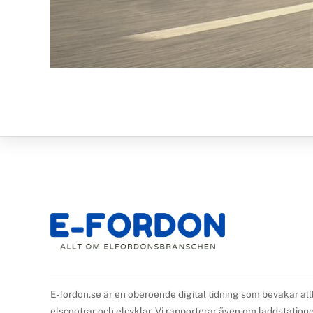
E-fordon.se är en oberoende digital tidning som bevakar all
elscootrar och elcyklar. Vi rapporterar även om laddstationer,