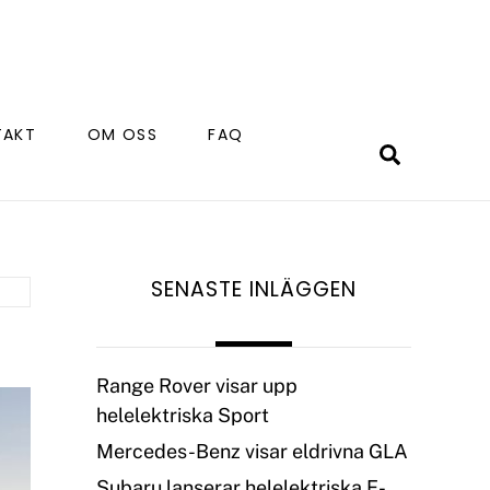
TAKT
OM OSS
FAQ
Search
SENASTE INLÄGGEN
Range Rover visar upp
helelektriska Sport
Mercedes-Benz visar eldrivna GLA
Subaru lanserar helelektriska E-