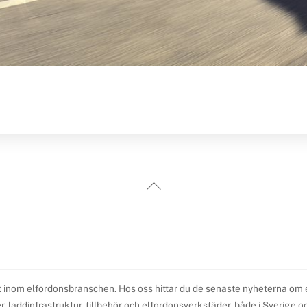
Back
To
Top
t inom elfordonsbranschen. Hos oss hittar du de senaste nyheterna om elb
 laddinfrastruktur, tillbehör och elfordonsverkstäder, både i Sverige och 