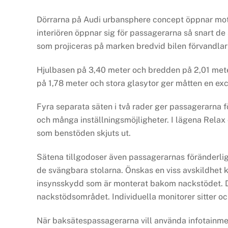
Dörrarna på Audi urbansphere concept öppnar mot va
interiören öppnar sig för passagerarna så snart de 
som projiceras på marken bredvid bilen förvandlar s
Hjulbasen på 3,40 meter och bredden på 2,01 meter
på 1,78 meter och stora glasytor ger måtten en exc
Fyra separata säten i två rader ger passagerarna 
och många inställningsmöjligheter. I lägena Relax 
som benstöden skjuts ut.
Sätena tillgodoser även passagerarnas föränderlig
de svängbara stolarna. Önskas en viss avskildhet
insynsskydd som är monterat bakom nackstödet. De
nackstödsområdet. Individuella monitorer sitter o
När baksätespassagerarna vill använda infotainm