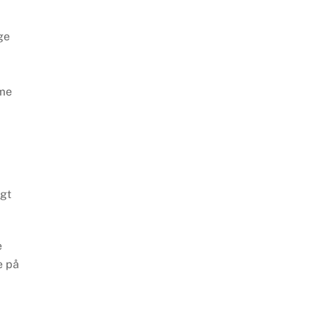
ge
mme
ngt
e
e på