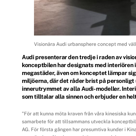
Visionära Audi urbansphere concept med väl
Audi presenterar den tredje i raden av visi
konceptbilen har designats med interiören i 
megastäder, även om konceptet lämpar sig f
miljöerna, där det råder brist på personlig
innerutrymmet av alla Audi-modeller. Interi
som tilltalar alla sinnen och erbjuder en hel
”För att kunna möta kraven från våra kinesiska kund
samarbete för att tillsammans utveckla konceptb
AG. För första gången har presumtiva kunder i Kin