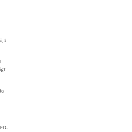
öjd
t
igt
ia
LED-