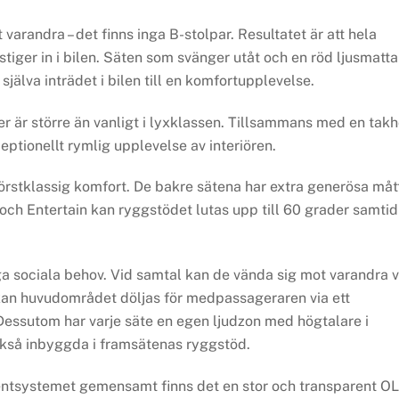
randra – det finns inga B-stolpar. Resultatet är att hela
stiger in i bilen. Säten som svänger utåt och en röd ljusmatta
jälva inträdet i bilen till en komfortupplevelse.
 är större än vanligt i lyxklassen. Tillsammans med en takh
eptionellt rymlig upplevelse av interiören.
förstklassig komfort. De bakre sätena har extra generösa måt
och Entertain kan ryggstödet lutas upp till 60 grader samtid
a sociala behov. Vid samtal kan de vända sig mot varandra v
 kan huvudområdet döljas för medpassageraren via ett
ssutom har varje säte en egen ljudzon med högtalare i
ckså inbyggda i framsätenas ryggstöd.
entsystemet gemensamt finns det en stor och transparent O