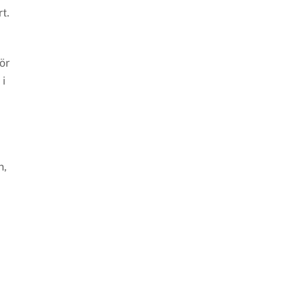
t.
ör
 i
n,