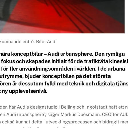
komnande entré. Bild: Audi
onära konceptbilar – Audi urbansphere. Den rymliga
fokus och skapades initialt för de trafiktäta kinesis
ör fler användningsområden i världen. I de urbana
t utrymme, bjuder konceptbilen på det största
ören är dessutom fylld med teknik och digitala tjän
t ny upplevelsenivå.
er, har Audis designstudio i Beijing och Ingolstadt haft ett 
ilen Audi urbansphere”, säger Markus Duesmann, CEO för AU
a också kunnat delta i utvecklingsprocessen och bidragit me