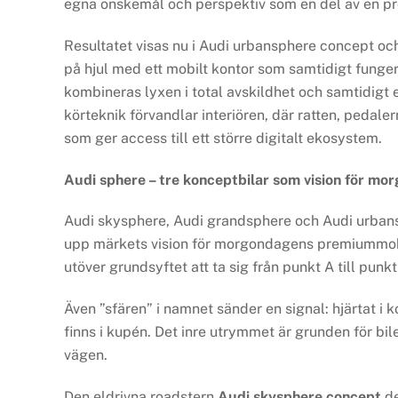
egna önskemål och perspektiv som en del av en pro
Resultatet visas nu i Audi urbansphere concept och
på hjul med ett mobilt kontor som samtidigt funger
kombineras lyxen i total avskildhet och samtidigt 
körteknik förvandlar interiören, där ratten, pedaler
som ger access till ett större digitalt ekosystem.
Audi sphere – tre konceptbilar som vision för m
Audi skysphere, Audi grandsphere och Audi urbansp
upp märkets vision för morgondagens premiummobil
utöver grundsyftet att ta sig från punkt A till punkt
Även ”sfären” i namnet sänder en signal: hjärtat 
finns i kupén. Det inre utrymmet är grunden för bi
vägen.
Den eldrivna roadstern
Audi skysphere concept
de