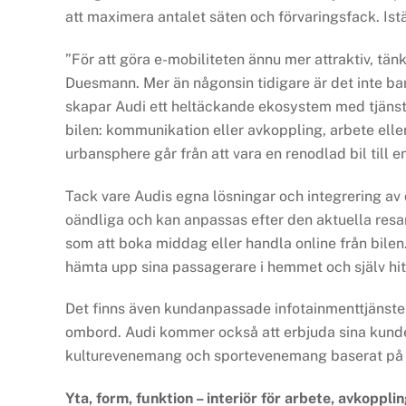
att maximera antalet säten och förvaringsfack. Is
”För att göra e-mobiliteten ännu mer attraktiv, tän
Duesmann. Mer än någonsin tidigare är det inte b
skapar Audi ett heltäckande ekosystem med tjänste
bilen: kommunikation eller avkoppling, arbete eller
urbansphere går från att vara en renodlad bil till 
Tack vare Audis egna lösningar och integrering av d
oändliga och kan anpassas efter den aktuella resan
som att boka middag eller handla online från bil
hämta upp sina passagerare i hemmet och själv hitt
Det finns även kundanpassade infotainmenttjänster
ombord. Audi kommer också att erbjuda sina kunder 
kulturevenemang och sportevenemang baserat på i
Yta, form, funktion – interiör för arbete, avkoppl