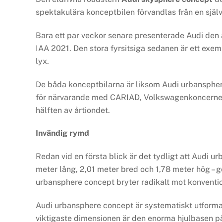
spektakulära konceptbilen förvandlas från en självk
Bara ett par veckor senare presenterade Audi den 
IAA 2021. Den stora fyrsitsiga sedanen är ett exem
lyx.
De båda konceptbilarna är liksom Audi urbanspher
för närvarande med CARIAD, Volkswagenkoncernens
hälften av årtiondet.
Invändig rymd
Redan vid en första blick är det tydligt att Audi u
meter lång, 2,01 meter bred och 1,78 meter hög – gö
urbansphere concept bryter radikalt mot konventi
Audi urbansphere concept är systematiskt utforma
viktigaste dimensionen är den enorma hjulbasen p