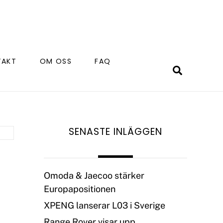
TAKT
OM OSS
FAQ
Search
SENASTE INLÄGGEN
Omoda & Jaecoo stärker
Europapositionen
XPENG lanserar L03 i Sverige
Range Rover visar upp