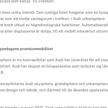
cess som kallas ”co-creation”.
 dess unika interiör. Den rymliga bilen fungerar som en loun
ar som ett tredje vardagsrum i trafiken. I Audi urbansphere
ett brett utbud av högteknologiska funktioner. Automatiserad
na eller displayerna är dolda, till ett mobilt interaktivt utry
orgondagens premiummobilitet
here är tre konceptbilar som Audi har utvecklat för att visa
itet. Audi har skapat en bilupplevelse som sträcker sig lå
 B.
i konceptbilarna Audi skysphere, grandsphere och urbanspher
lens design och teknik, och därmed till de åkandes upplevels
buterade i augusti 2021. Tack vare ställbar hjulbas kan den