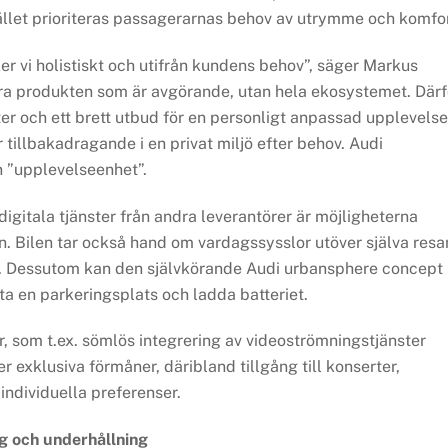
tället prioriteras passagerarnas behov av utrymme och komfor
ker vi holistiskt och utifrån kundens behov”, säger Markus
ara produkten som är avgörande, utan hela ekosystemet. Därf
r och ett brett utbud för en personligt anpassad upplevelse
 tillbakadragande i en privat miljö efter behov. Audi
en ”upplevelseenhet”.
igitala tjänster från andra leverantörer är möjligheterna
. Bilen tar också hand om vardagssysslor utöver själva resa
en. Dessutom kan den självkörande Audi urbansphere concept
a en parkeringsplats och ladda batteriet.
, som t.ex. sömlös integrering av videoströmningstjänster
exklusiva förmåner, däribland tillgång till konserter,
ndividuella preferenser.
ing och underhållning