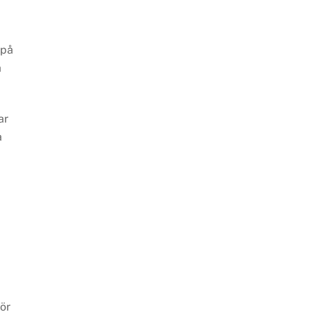
 på
a
ar
a
för