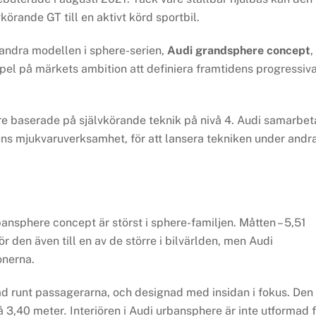
örande GT till en aktivt körd sportbil.
andra modellen i sphere-serien,
Audi grandsphere concept
,
pel på märkets ambition att definiera framtidens progressiv
e baserade på självkörande teknik på nivå 4. Audi samarbet
 mjukvaruverksamhet, för att lansera tekniken under andr
rbansphere concept är störst i sphere-familjen. Måtten – 5,51
r den även till en av de större i bilvärlden, men Audi
onerna.
d runt passagerarna, och designad med insidan i fokus. Den
å 3,40 meter
.
Interiören i Audi urbansphere är inte utformad 