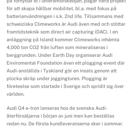
på förnybar el i leverantörskedjan, pågår flera projekt
för att skapa hållbar mobilitet, bl.a. med fokus på
batterianvändningen i s.k. 2nd life. Tillsammans med
schweiziska Climeworks är Audi även med och stöttar
framtidsteknik som direct air capturing (DAC). I en
anläggning på Island kommer Climeworks inhämta
4,000 ton CO2 från luften som mineraliseras i
berggrunden. Under Earth Day organiserar Audi
Enviromental Foundation även ett plogging-event där
Audi-anställda i Tyskland gör en insats genom att
plocka skräp under joggingturen. Plogging är
företeelse som startade i Sverige och spridit sig över
världen.
Audi Q4 e-tron lanseras hos de svenska Audi-
återförsäljarna i början av juni men kan beställas
redan nu. De första kundleveranserna sker i sommar.