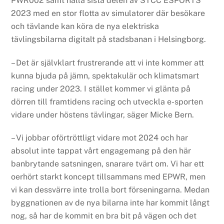
PWR002 samt hålla sista delen av STCC ESPORTS
2023 med en stor flotta av simulatorer där besökare
och tävlande kan köra de nya elektriska
tävlingsbilarna digitalt på stadsbanan i Helsingborg.
– Det är självklart frustrerande att vi inte kommer att
kunna bjuda på jämn, spektakulär och klimatsmart
racing under 2023. I stället kommer vi glänta på
dörren till framtidens racing och utveckla e-sporten
vidare under höstens tävlingar, säger Micke Bern.
– Vi jobbar oförtröttligt vidare mot 2024 och har
absolut inte tappat vårt engagemang på den här
banbrytande satsningen, snarare tvärt om. Vi har ett
oerhört starkt koncept tillsammans med EPWR, men
vi kan dessvärre inte trolla bort förseningarna. Medan
byggnationen av de nya bilarna inte har kommit långt
nog, så har de kommit en bra bit på vägen och det