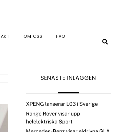
TAKT
OM OSS
FAQ
Search
SENASTE INLÄGGEN
XPENG lanserar L03 i Sverige
Range Rover visar upp
helelektriska Sport
Mercedes-Benz visar eldrivna GLA