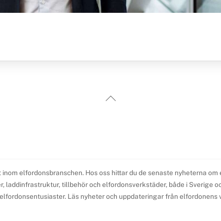
Back
To
Top
t inom elfordonsbranschen. Hos oss hittar du de senaste nyheterna om elb
 laddinfrastruktur, tillbehör och elfordonsverkstäder, både i Sverige och 
l elfordonsentusiaster. Läs nyheter och uppdateringar från elfordonens v