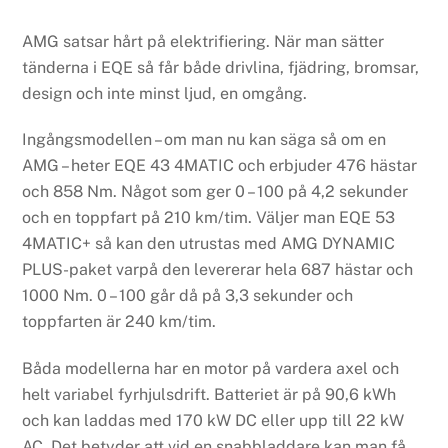
AMG satsar hårt på elektrifiering. När man sätter
tänderna i EQE så får både drivlina, fjädring, bromsar,
design och inte minst ljud, en omgång.
Ingångsmodellen – om man nu kan säga så om en
AMG – heter EQE 43 4MATIC och erbjuder 476 hästar
och 858 Nm. Något som ger 0 – 100 på 4,2 sekunder
och en toppfart på 210 km/tim. Väljer man EQE 53
4MATIC+ så kan den utrustas med AMG DYNAMIC
PLUS-paket varpå den levererar hela 687 hästar och
1000 Nm. 0 – 100 går då på 3,3 sekunder och
toppfarten är 240 km/tim.
Båda modellerna har en motor på vardera axel och
helt variabel fyrhjulsdrift. Batteriet är på 90,6 kWh
och kan laddas med 170 kW DC eller upp till 22 kW
AC. Det betyder att vid en snabbladdare kan man få