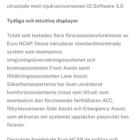
utrustade med mjukvaruversionen ID.Software 3.0.
Tydliga och intuitiva displayer
Totalt sett testades flera förarassistansfunktioner av
Euro NCAP. Dessa inkluderar standardmonterade
system som exempelvis
omgivningsövervakningssystemet och
bromsassistenten Front Assist samt
filhållningsassistenten Lane Assist.
Säkerhetsexperterna har även utvärderat
komfortassistenterna (vissa som tillval) som
exempelvis den förutseende farthållaren ACC,
filbytesvarnaren Side Assist och Emergency Assist,
som aktiveras om systemet upptäcker passivitet hos
föraren.
Dessutom framhävde Euro NCAP de tydliga och