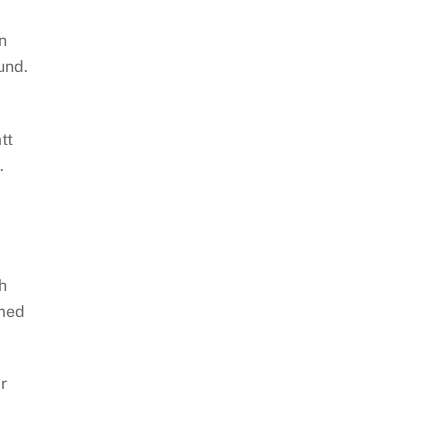
n
und.
tt
.
h
 med
r