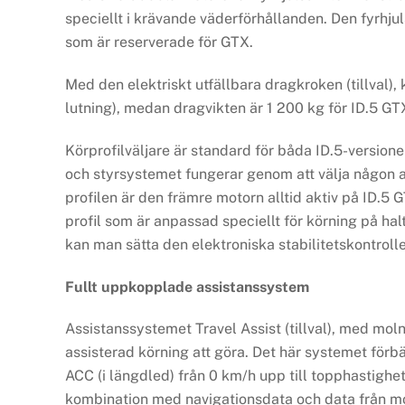
speciellt i krävande väderförhållanden. Den fyrhjul
som är reserverade för GTX.
Med den elektriskt utfällbara dragkroken (tillval),
lutning), medan dragvikten är 1 200 kg för ID.5 GT
Körprofilväljare är standard för båda ID.5-versio
och styrsystemet fungerar genom att välja någon av
profilen är den främre motorn alltid aktiv på ID.5 G
profil som är anpassad speciellt för körning på halt
kan man sätta den elektroniska stabilitetskontrolle
Fullt uppkopplade assistanssystem
Assistanssystemet Travel Assist (tillval), med mol
assisterad körning att göra. Det här systemet förb
ACC (i längdled) från 0 km/h upp till topphastighete
kombination med navigationsdata och data från mo