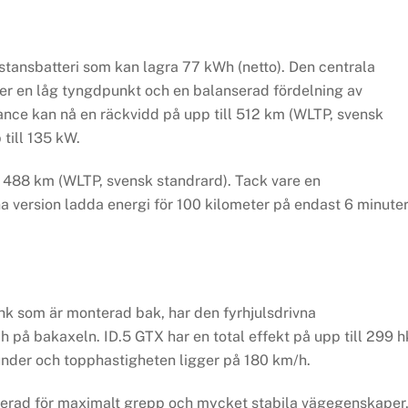
stansbatteri som kan lagra 77 kWh (netto). Den centrala
r en låg tyngdpunkt och en balanserad fördelning av
ance kan nå en räckvidd på upp till 512 km (WLTP, svensk
till 135 kW.
l 488 km (WLTP, svensk standrard). Tack vare en
a version ladda energi för 100 kilometer på endast 6 minuter
k som är monterad bak, har den fyrhjulsdrivna
på bakaxeln. ID.5 GTX har en total effekt på upp till 299 h
kunder och topphastigheten ligger på 180 km/h.
ruerad för maximalt grepp och mycket stabila vägegenskaper