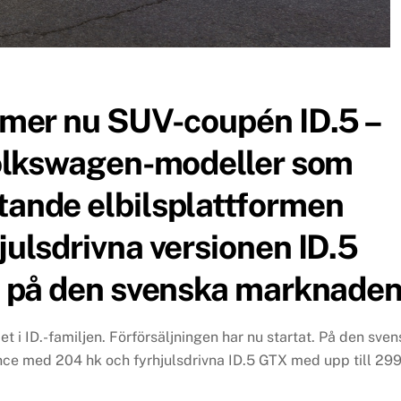
mmer nu SUV-coupén ID.5 –
 Volkswagen-modeller som
tande elbilsplattformen
julsdrivna versionen ID.5
a på den svenska marknaden
 i ID.-familjen. Förförsäljningen har nu startat. På den sve
ce med 204 hk och fyrhjulsdrivna ID.5 GTX med upp till 29