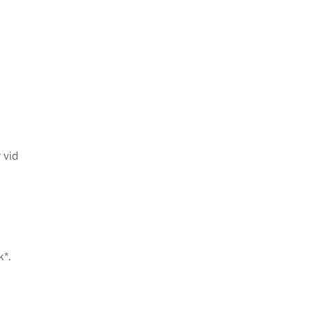
 vid
k*.
,