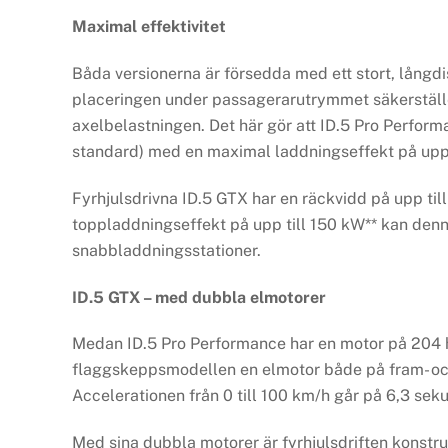
Maximal effektivitet
Båda versionerna är försedda med ett stort, långdi
placeringen under passagerarutrymmet säkerställe
axelbelastningen. Det här gör att ID.5 Pro Perform
standard) med en maximal laddningseffekt på upp 
Fyrhjulsdrivna ID.5 GTX har en räckvidd på upp til
toppladdningseffekt på upp till 150 kW** kan denn
snabbladdningsstationer.
ID.5 GTX – med dubbla elmotorer
Medan ID.5 Pro Performance har en motor på 204 h
flaggskeppsmodellen en elmotor både på fram- och 
Accelerationen från 0 till 100 km/h går på 6,3 se
Med sina dubbla motorer är fyrhjulsdriften konst