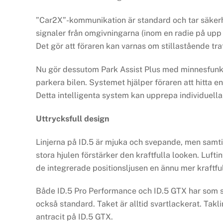
”Car2X”-kommunikation är standard och tar säkerhet
signaler från omgivningarna (inom en radie på upp
Det gör att föraren kan varnas om stillastående tra
Nu gör dessutom Park Assist Plus med minnesfunkti
parkera bilen. Systemet hjälper föraren att hitta en
Detta intelligenta system kan upprepa individuella,
Uttrycksfull design
Linjerna på ID.5 är mjuka och svepande, men samt
stora hjulen förstärker den kraftfulla looken. Luf
de integrerade positionsljusen en ännu mer kraftful
Både ID.5 Pro Performance och ID.5 GTX har som s
också standard. Taket är alltid svartlackerat. Takli
antracit på ID.5 GTX.