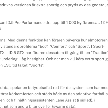
sdrivna versionen är extra sportig och pryds av designdetalj
 kan ID.5 Pro Performance dra upp till 1 000 kg (bromsat, 12 
X.
nerna. Med denna funktion kan föraren påverka hur elmotorern
 standardprofilerna ”Eco”, ”Comfort” och ”Sport”. I Sport-
TX. I ID.5 GTX har föraren dessutom tillgång till en ”Traction
 underlag i låg hastighet. Och när man vill köra extra sportig
n ESC till läget ”Sports”.
ndata, spelar en betydelsefull roll för de system som har me
ättrar körkomforten och stöds både av den adaptiva farthåll
n, och filhållningsassistenten Lane Assist (i sidled), i
lnet som andra bilar överför (swarm data).