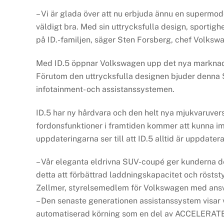
– Vi är glada över att nu erbjuda ännu en super
väldigt bra. Med sin uttrycksfulla design, sportig
på ID.-familjen, säger Sten Forsberg, chef Volksw
Med ID.5 öppnar Volkswagen upp det nya marknad
Förutom den uttrycksfulla designen bjuder denna 
infotainment- och assistanssystemen.
ID.5 har ny hårdvara och den helt nya mjukvaruver
fordonsfunktioner i framtiden kommer att kunna im
uppdateringarna ser till att ID.5 alltid är uppdater
– Vår eleganta eldrivna SUV-coupé ger kunderna d
detta att förbättrad laddningskapacitet och röstst
Zellmer, styrelsemedlem för Volkswagen med ansva
– Den senaste generationen assistanssystem visar v
automatiserad körning som en del av ACCELERATE