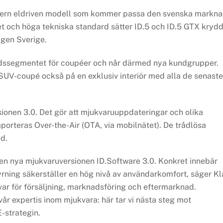
modern eldriven modell som kommer passa den svenska markn
het och höga tekniska standard sätter ID.5 och ID.5 GTX kryd
agen Sverige.
ssegmentet för coupéer och når därmed nya kundgrupper.
SUV-coupé också på en exklusiv interiör med alla de senaste
sionen 3.0. Det gör att mjukvaruuppdateringar och olika
porteras Over-the-Air (OTA, via mobilnätet). De trådlösa
ad.
en nya mjukvaruversionen ID.Software 3.0. Konkret innebär
yrning säkerställer en hög nivå av användarkomfort, säger K
r för försäljning, marknadsföring och eftermarknad.
år expertis inom mjukvara: här tar vi nästa steg mot
-strategin.