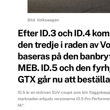
Bild: Volkswagen
Efter ID.3 och ID.4 ko
den tredje i raden av
baseras på den banbry
MEB. ID.5 och den fyrh
GTX går nu att beställ
ID.5 är en eldriven SUV-coupé som blir flaggskeppet
marknaden erbjuds versionerna ID.5 Pro Performan
hk*.