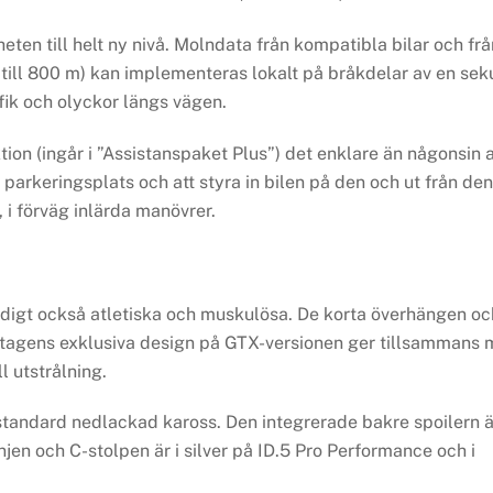
en till helt ny nivå. Molndata från kompatibla bilar och frå
 till 800 m) kan implementeras lokalt på bråkdelar av en sek
fik och olyckor längs vägen.
on (ingår i ”Assistanspaket Plus”) det enklare än någonsin a
 parkeringsplats och att styra in bilen på den och ut från den
 i förväg inlärda manövrer.
idigt också atletiska och muskulösa. De korta överhängen oc
tintagens exklusiva design på GTX-versionen ger tillsammans
l utstrålning.
tandard nedlackad kaross. Den integrerade bakre spoilern ä
njen och C-stolpen är i silver på ID.5 Pro Performance och i