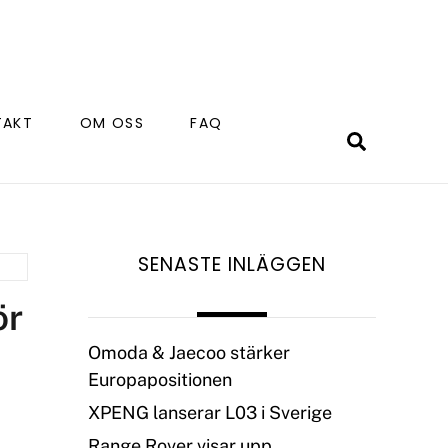
TAKT
OM OSS
FAQ
Search
SENASTE INLÄGGEN
ör
Omoda & Jaecoo stärker
Europapositionen
XPENG lanserar L03 i Sverige
Range Rover visar upp