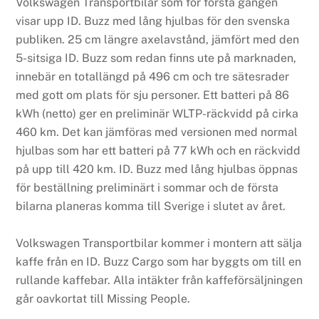
Volkswagen Transportbilar som för första gången
visar upp ID. Buzz med lång hjulbas för den svenska
publiken. 25 cm längre axelavstånd, jämfört med den
5-sitsiga ID. Buzz som redan finns ute på marknaden,
innebär en totallängd på 496 cm och tre sätesrader
med gott om plats för sju personer. Ett batteri på 86
kWh (netto) ger en preliminär WLTP-räckvidd på cirka
460 km. Det kan jämföras med versionen med normal
hjulbas som har ett batteri på 77 kWh och en räckvidd
på upp till 420 km. ID. Buzz med lång hjulbas öppnas
för beställning preliminärt i sommar och de första
bilarna planeras komma till Sverige i slutet av året.
Volkswagen Transportbilar kommer i montern att sälja
kaffe från en ID. Buzz Cargo som har byggts om till en
rullande kaffebar. Alla intäkter från kaffeförsäljningen
går oavkortat till Missing People.