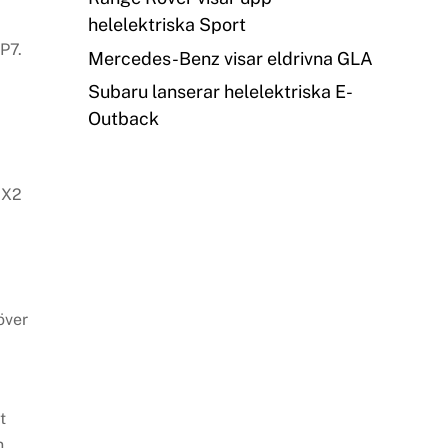
helelektriska Sport
P7.
Mercedes-Benz visar eldrivna GLA
Subaru lanserar helelektriska E-
Outback
 X2
över
t
n