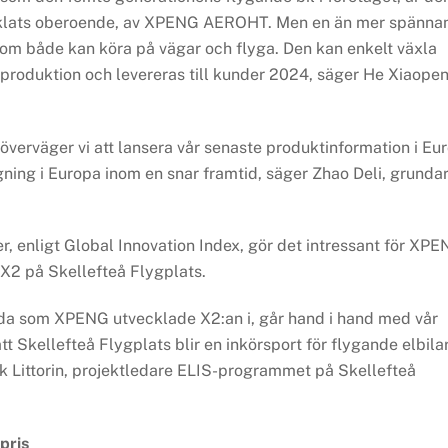
ecklats oberoende, av XPENG AEROHT. Men en än mer spänna
 som både kan köra på vägar och flyga. Den kan enkelt växla
sproduktion och levereras till kunder 2024, säger He Xiaopen
överväger vi att lansera vår senaste produktinformation i Eu
lygning i Europa inom en snar framtid, säger Zhao Deli, grunda
er, enligt Global Innovation Index, gör det intressant för XP
X2 på Skellefteå Flygplats.
anda som XPENG utvecklade X2:an i, går hand i hand med vår
t Skellefteå Flygplats blir en inkörsport för flygande elbilar
rik Littorin, projektledare ELIS-programmet på Skellefteå
pris