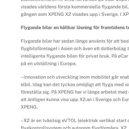
visades världens första kommersiella flygande bil
gången som XPENG X2 visades upp i Sverige. I 
Flygande bilar en hållbar lösning för framtidens 
Flygande bilar har sedan länge använts för att be
flygbilsföretaget i Asien och även ett dotterbolag 
intelligenta flygande bilen för privat bruk. På 
på en utställning i Europa.
– Innovation och utveckling inom mobilitet går sna
elbil. Idag kan det tyckas omöjligt att flyga med s
föreställa sig. På XPENG har vi länge arbetat med en
att äntligen kunna visa upp X2:an i Sverige och Eu
XPENG.
– X2 är en tvåsitsig eVTOL (elektrisk vertikal start
flygkontrollsystem och autonom flygförmåga. X2, s