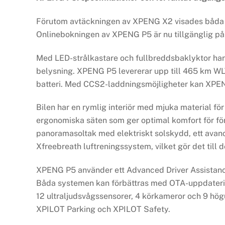
Förutom avtäckningen av XPENG X2 visades båda
Onlinebokningen av XPENG P5 är nu tillgänglig p
Med LED-strålkastare och fullbreddsbaklyktor har
belysning. XPENG P5 levererar upp till 465 km WL
batteri. Med CCS2-laddningsmöjligheter kan XPENG 
Bilen har en rymlig interiör med mjuka material f
ergonomiska säten som ger optimal komfort för fö
panoramasoltak med elektriskt solskydd, ett avan
Xfreebreath luftreningssystem, vilket gör det till
XPENG P5 använder ett Advanced Driver Assistanc
Båda systemen kan förbättras med OTA-uppdaterin
12 ultraljudsvågssensorer, 4 körkameror och 9 hög
XPILOT Parking och XPILOT Safety.