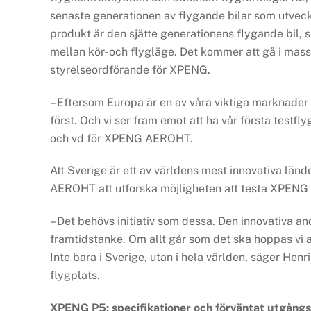
senaste generationen av flygande bilar som utv
produkt är den sjätte generationens flygande bil,
mellan kör- och flygläge. Det kommer att gå i mas
styrelseordförande för XPENG.
– Eftersom Europa är en av våra viktiga marknader 
först. Och vi ser fram emot att ha vår första testf
och vd för XPENG AEROHT.
Att Sverige är ett av världens mest innovativa länd
AEROHT att utforska möjligheten att testa XPENG 
– Det behövs initiativ som dessa. Den innovativa 
framtidstanke. Om allt går som det ska hoppas vi at
Inte bara i Sverige, utan i hela världen, säger Hen
flygplats.
XPENG P5: specifikationer och förväntat utgångs