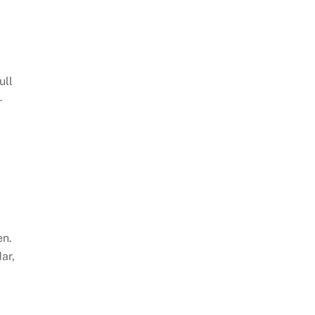
ull
-
en.
ar,