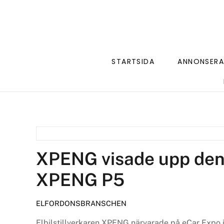
STARTSIDA
ANNONSERA
XPENG visade upp den 
XPENG P5
ELFORDONSBRANSCHEN
Elbilstillverkaren XPENG närvarade på eCar Expo 