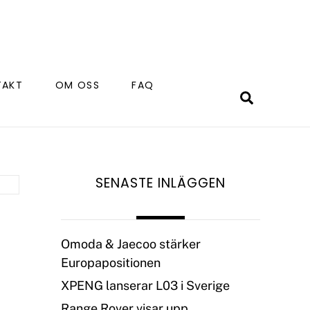
TAKT
OM OSS
FAQ
Search
SENASTE INLÄGGEN
Omoda & Jaecoo stärker
Europapositionen
XPENG lanserar L03 i Sverige
Range Rover visar upp