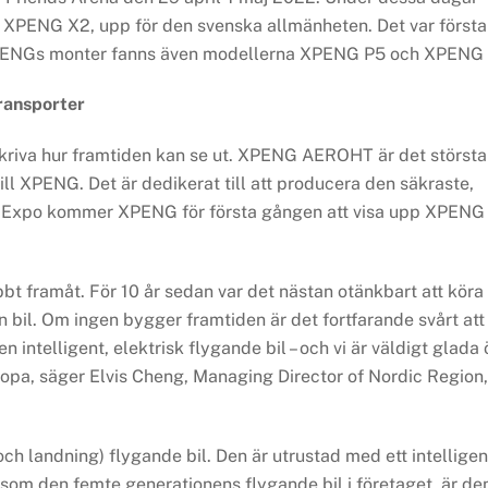
, XPENG X2, upp för den svenska allmänheten. Det var första
XPENGs monter fanns även modellerna XPENG P5 och XPENG 
transporter
skriva hur framtiden kan se ut. XPENG AEROHT är det största
till XPENG. Det är dedikerat till att producera den säkraste,
eCar Expo kommer XPENG för första gången att visa upp XPENG
bbt framåt. För 10 år sedan var det nästan otänkbart att köra
in bil. Om ingen bygger framtiden är det fortfarande svårt att
 intelligent, elektrisk flygande bil – och vi är väldigt glada 
ropa, säger Elvis Cheng, Managing Director of Nordic Region,
 och landning) flygande bil. Den är utrustad med ett intelligen
om den femte generationens flygande bil i företaget, är de