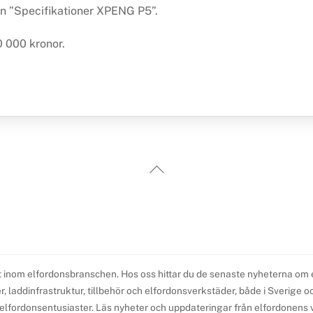
an ”Specifikationer XPENG P5”.
 000 kronor.
Back
To
Top
t inom elfordonsbranschen. Hos oss hittar du de senaste nyheterna om elb
 laddinfrastruktur, tillbehör och elfordonsverkstäder, både i Sverige och 
l elfordonsentusiaster. Läs nyheter och uppdateringar från elfordonens v