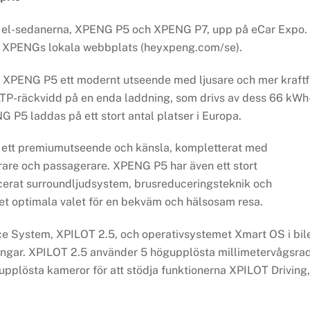
 el-sedanerna, XPENG P5 och XPENG P7, upp på eCar Expo.
å XPENGs lokala webbplats (heyxpeng.com/se).
 XPENG P5 ett modernt utseende med ljusare och mer kraftf
TP-räckvidd på en enda laddning, som drivs av dess 66 kWh
P5 laddas på ett stort antal platser i Europa.
ör ett premiumutseende och känsla, kompletterat med
rare och passagerare. XPENG P5 har även ett stort
cerat surroundljudsystem, brusreduceringsteknik och
 det optimala valet för en bekväm och hälsosam resa.
e System, XPILOT 2.5, och operativsystemet Xmart OS i bil
gar. XPILOT 2.5 använder 5 högupplösta millimetervågsrad
upplösta kameror för att stödja funktionerna XPILOT Driving,