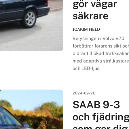
gör vägar
säkrare
JOAKIM HELD
Belysningen i Volvo V70
förbättrar förarens sikt oc
bidrar till ökad trafiksäke
med adaptiva strålkastar
och LED-ljus.
2024-09-28
SAAB 9-3
och fjädrin
som ger dig