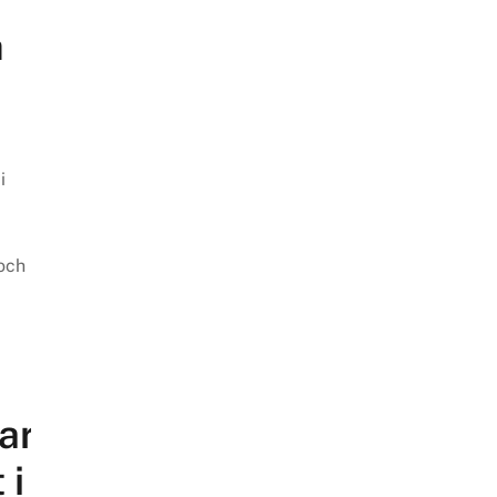
h
i
och
ar
 i