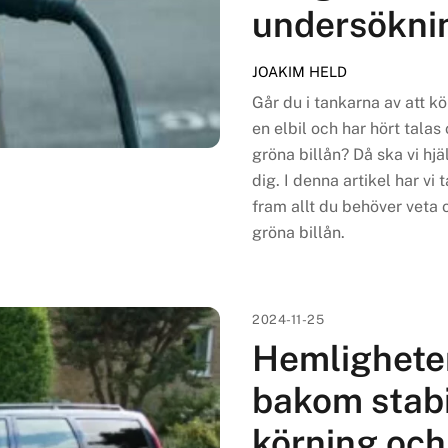
undersökni
JOAKIM HELD
Går du i tankarna av att k
en elbil och har hört talas
gröna billån? Då ska vi hjä
dig. I denna artikel har vi t
fram allt du behöver veta
gröna billån.
2024-11-25
Hemlighete
bakom stabi
körning och