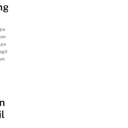
ng
öpa
 om
lpa
agit
 om
n
l