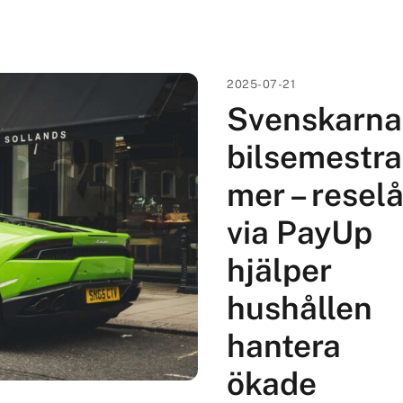
2025-07-21
Svenskarna
bilsemestra
mer – resel
via PayUp
hjälper
hushållen
hantera
ökade