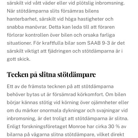
särskilt vid vått väder eller vid plötslig inbromsning.
När stötdämparna slits försämras bilens
hanterbarhet, särskilt vid höga hastigheter och
snabba manövrar. Detta kan leda till att föraren
förlorar kontrollen över bilen och orsaka farliga
situationer. För kraftfulla bilar som SAAB 9-3 är det
särskilt viktigt att fjädringen och stötdämparna är i
gott skick.
Tecken på slitna stötdämpare
Ett av de främsta tecknen på att stötdämparna
behöver bytas ut är försämrad körkomfort. Om bilen
börjar kännas stötig vid körning över ojämnheter eller
om du märker onormala dykningar och svajningar vid
inbromsning, är det troligt att stötdämparna är slitna.
Enligt forskningsföretaget Monroe har cirka 30 % av
bilarna på vägarna slitna stötdämpare, vilket direkt