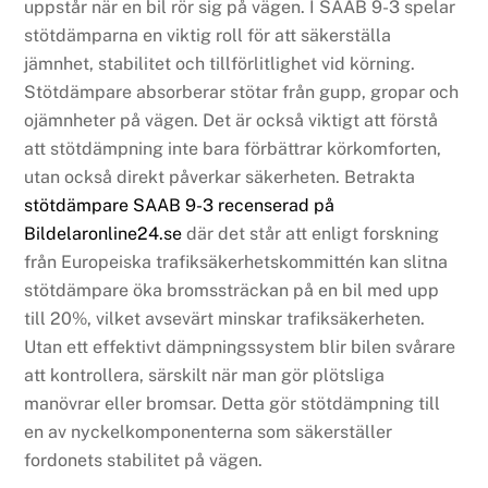
uppstår när en bil rör sig på vägen. I SAAB 9-3 spelar
stötdämparna en viktig roll för att säkerställa
jämnhet, stabilitet och tillförlitlighet vid körning.
Stötdämpare absorberar stötar från gupp, gropar och
ojämnheter på vägen. Det är också viktigt att förstå
att stötdämpning inte bara förbättrar körkomforten,
utan också direkt påverkar säkerheten. Betrakta
stötdämpare SAAB 9-3 recenserad på
Bildelaronline24.se
där det står att enligt forskning
från Europeiska trafiksäkerhetskommittén kan slitna
stötdämpare öka bromssträckan på en bil med upp
till 20%, vilket avsevärt minskar trafiksäkerheten.
Utan ett effektivt dämpningssystem blir bilen svårare
att kontrollera, särskilt när man gör plötsliga
manövrar eller bromsar. Detta gör stötdämpning till
en av nyckelkomponenterna som säkerställer
fordonets stabilitet på vägen.