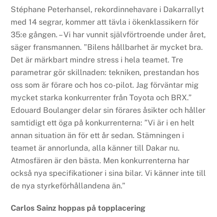
Stéphane Peterhansel, rekordinnehavare i Dakarrallyt
med 14 segrar, kommer att tävla i ökenklassikern för
35:e gången. – Vi har vunnit självförtroende under året,
säger fransmannen. ”Bilens hållbarhet är mycket bra.
Det är märkbart mindre stress i hela teamet. Tre
parametrar gör skillnaden: tekniken, prestandan hos
oss som är förare och hos co-pilot. Jag förväntar mig
mycket starka konkurrenter från Toyota och BRX.”
Edouard Boulanger delar sin förares åsikter och håller
samtidigt ett öga på konkurrenterna: ”Vi är i en helt
annan situation än för ett år sedan. Stämningen i
teamet är annorlunda, alla känner till Dakar nu.
Atmosfären är den bästa. Men konkurrenterna har
också nya specifikationer i sina bilar. Vi känner inte till
de nya styrkeförhållandena än.”
Carlos Sainz hoppas på topplacering