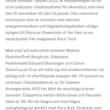
första försöket i januari 2022 är målsättningen nu att
ta en pallplats i totalresultatet för ökenrallyt som körs
den 31 december till den 15 januari. Den innovativa
prototypen som är utrustad med elmotor,
energiomvandlare och högspänningsbatteri utsågs
nyligen till Racecar Powertrain of the Year av en
expertpanel från magasinet Race Tech.
Med start på nyårsafton kommer Mattias
Ekström/Emil Bergkvist, Stéphane
Peterhansel/Edouard Boulanger och Carlos
Sainz/Lucas Cruz att mäta sig mot konkurrenterna i en
prolog och 14 efterföljande etapper där 70 procent av
sträckan i Saudiarabien är ny för teamen.
Arrangerande ASO har ökat de sportsliga kraven
avsevärt: Etapperna mellan Röda havet och Persiska
viken är 35–50 mil längre och med högre
svårighetsgrad jämfört med förra året. Sträckan som