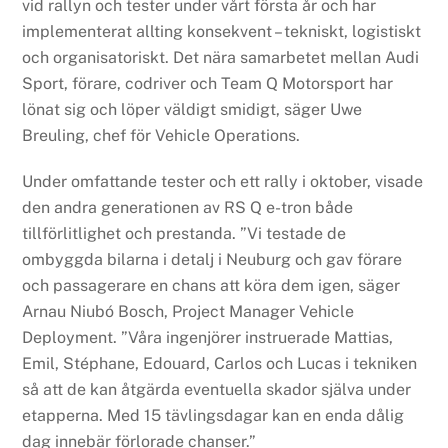
vid rallyn och tester under vårt första år och har
implementerat allting konsekvent – tekniskt, logistiskt
och organisatoriskt. Det nära samarbetet mellan Audi
Sport, förare, codriver och Team Q Motorsport har
lönat sig och löper väldigt smidigt, säger Uwe
Breuling, chef för Vehicle Operations.
Under omfattande tester och ett rally i oktober, visade
den andra generationen av RS Q e-tron både
tillförlitlighet och prestanda. ”Vi testade de
ombyggda bilarna i detalj i Neuburg och gav förare
och passagerare en chans att köra dem igen, säger
Arnau Niubó Bosch, Project Manager Vehicle
Deployment. ”Våra ingenjörer instruerade Mattias,
Emil, Stéphane, Edouard, Carlos och Lucas i tekniken
så att de kan åtgärda eventuella skador själva under
etapperna. Med 15 tävlingsdagar kan en enda dålig
dag innebär förlorade chanser.”