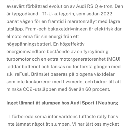
avsevärt förbättrad evolution av Audi RS Q e-tron. Den
är typgodkänd i T1-U-kategorin, som sedan 2022
banat vägen för en framtid i maratonrallyt med lägre
utsläpp. Fram- och bakaxeldrivningen är elektrisk där
elmotorerna får sin energi från ett
högspänningsbatteri. En högeffektiv
energiomvandlare bestående av en fyrcylindrig
turbomotor och en extra motorgeneratorenhet (MGU)
laddar batteriet och tankas nu för första gången med
s.k. reFuel. Bränslet baseras på biogena växtdelar
som inte konkurrerar med livsmedel och bidrar till att
minska CO2 -utsläppen med över än 60 procent.
Inget lämnat åt slumpen hos Audi Sport i Neuburg
– I förberedelserna inför världens tuffaste rally har vi
inte lämnat något åt slumpen. Vi har lärt oss mycket