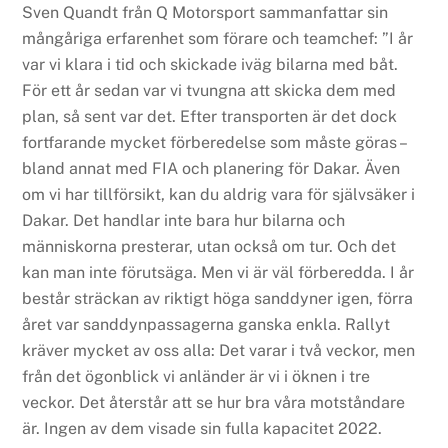
Sven Quandt från Q Motorsport sammanfattar sin
mångåriga erfarenhet som förare och teamchef: ”I år
var vi klara i tid och skickade iväg bilarna med båt.
För ett år sedan var vi tvungna att skicka dem med
plan, så sent var det. Efter transporten är det dock
fortfarande mycket förberedelse som måste göras –
bland annat med FIA och planering för Dakar. Även
om vi har tillförsikt, kan du aldrig vara för självsäker i
Dakar. Det handlar inte bara hur bilarna och
människorna presterar, utan också om tur. Och det
kan man inte förutsäga. Men vi är väl förberedda. I år
består sträckan av riktigt höga sanddyner igen, förra
året var sanddynpassagerna ganska enkla. Rallyt
kräver mycket av oss alla: Det varar i två veckor, men
från det ögonblick vi anländer är vi i öknen i tre
veckor. Det återstår att se hur bra våra motståndare
är. Ingen av dem visade sin fulla kapacitet 2022.