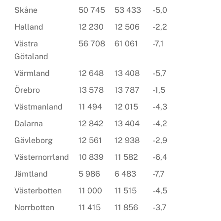
Skåne
50 745
53 433
-5,0
Halland
12 230
12 506
-2,2
Västra
56 708
61 061
-7,1
Götaland
Värmland
12 648
13 408
-5,7
Örebro
13 578
13 787
-1,5
Västmanland
11 494
12 015
-4,3
Dalarna
12 842
13 404
-4,2
Gävleborg
12 561
12 938
-2,9
Västernorrland
10 839
11 582
-6,4
Jämtland
5 986
6 483
-7,7
Västerbotten
11 000
11 515
-4,5
Norrbotten
11 415
11 856
-3,7