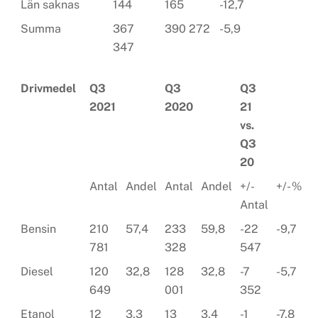
Län saknas
144
165
-12,7
Summa
367
390 272
-5,9
347
Drivmedel
Q3
Q3
Q3
2021
2020
21
vs.
Q3
20
Antal
Andel
Antal
Andel
+/-
+/- %
Antal
Bensin
210
57,4
233
59,8
-22
-9,7
781
328
547
Diesel
120
32,8
128
32,8
-7
-5,7
649
001
352
Etanol
12
3,3
13
3,4
-1
-7,8