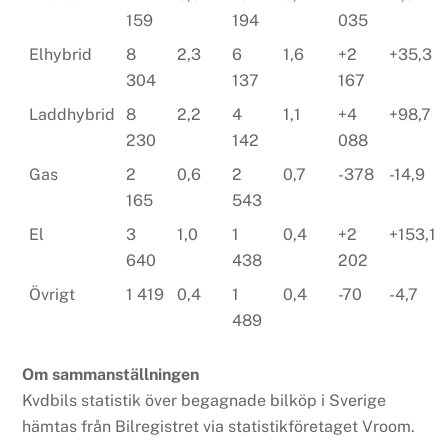
159
194
035
Elhybrid
8
2,3
6
1,6
+2
+35,3
304
137
167
Laddhybrid
8
2,2
4
1,1
+4
+98,7
230
142
088
Gas
2
0,6
2
0,7
-378
-14,9
165
543
El
3
1,0
1
0,4
+2
+153,1
640
438
202
Övrigt
1 419
0,4
1
0,4
-70
-4,7
489
Om sammanställningen
Kvdbils statistik över begagnade bilköp i Sverige
hämtas från Bilregistret via statistikföretaget Vroom.