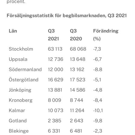
procent.
Försäljningsstatistik för begbilsmarknaden, Q3 2021
Län
Q3
Q3
Förändring
2021
2020
(%)
Stockholm
63 113
68 068
-7,3
Uppsala
12 736
13 648
-6,7
Södermanland
12 000
13 162
-8.8
Östergötland
16 629
17 523
-5,1
Jönköping
13 881
14 586
-4,8
Kronoberg
8 009
8 744
-8,4
Kalmar
10 073
11 264
-10,1
Gotland
2 385
2 643
-9,8
Blekinge
6 331
6 481
-2,3