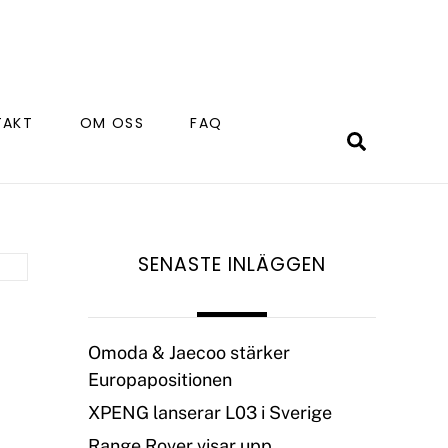
TAKT
OM OSS
FAQ
Search
SENASTE INLÄGGEN
Omoda & Jaecoo stärker
Europapositionen
XPENG lanserar L03 i Sverige
Range Rover visar upp