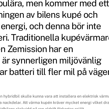
populära, men kommer med ett
ingen av bilens kupé och
 energi, och denna bör inte
ri. Traditionella kupévärmar
n Zemission har en
är synnerligen miljövänlig
 batteri till fler mil på väge
n hybridbil skulle kunna vara att installera en elektrisk värm
a nackdelar. Att värma kupén kräver mycket energi vilket dr
idbilens räckvidd på ren eldrift förkortas rejält.