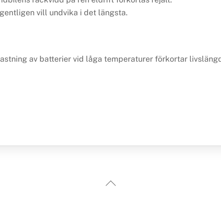
ntligen vill undvika i det längsta.
astning av batterier vid låga temperaturer förkortar livsläng
Back
To
Top