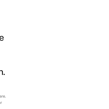
e
n.
are.
ar