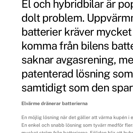
El och hybridbilar är 
dolt problem. Uppvärmn
batterier kräver mycket
komma från bilens batte
saknar avgasrening, me
patenterad lösning som 
samtidigt som den sparar
Elvärme dränerar batterierna
En möjlig lösning när det gäller att värma kupén i e
En enkel och snabb lösning som tyvärr medför fler
mycket ström från batterierna. Följden blir att hybr