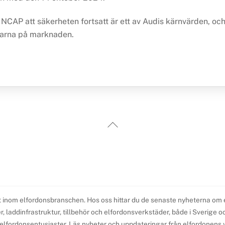
NCAP att säkerheten fortsatt är ett av Audis kärnvärden, oc
ilarna på marknaden.
Back
To
Top
t inom elfordonsbranschen. Hos oss hittar du de senaste nyheterna om elb
 laddinfrastruktur, tillbehör och elfordonsverkstäder, både i Sverige och 
l elfordonsentusiaster. Läs nyheter och uppdateringar från elfordonens v