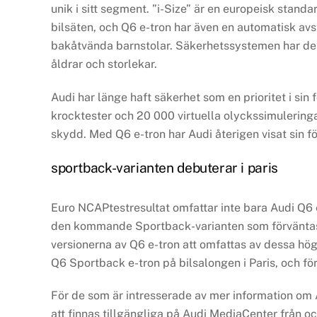
unik i sitt segment. ”i-Size” är en europeisk stand
bilsäten, och Q6 e-tron har även en automatisk av
bakåtvända barnstolar. Säkerhetssystemen har des
åldrar och storlekar.
Audi har länge haft säkerhet som en prioritet i sin 
krocktester och 20 000 virtuella olyckssimuleringa
skydd. Med Q6 e-tron har Audi återigen visat sin f
sportback-varianten debuterar i paris
Euro NCAPtestresultat omfattar inte bara Audi Q6 e
den kommande Sportback-varianten som förväntas
versionerna av Q6 e-tron att omfattas av dessa hö
Q6 Sportback e-tron på bilsalongen i Paris, och f
För de som är intresserade av mer information om
att finnas tillgängliga på Audi MediaCenter från 