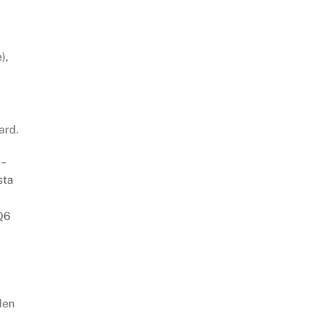
),
ard.
–
sta
Q6
den