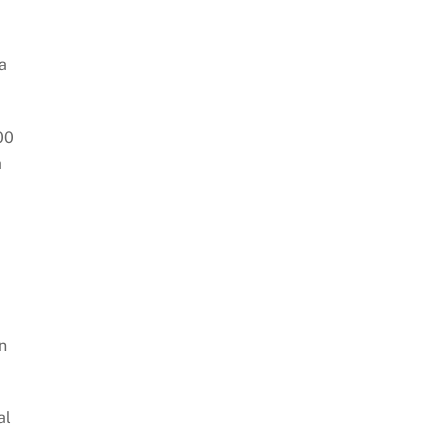
a
00
a
n
al