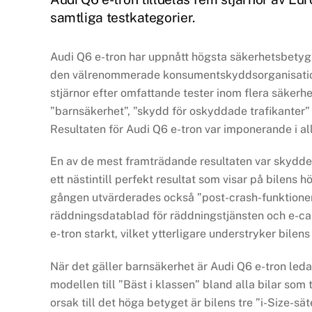
samtliga testkategorier.
Audi Q6 e-tron har uppnått högsta säkerhetsbet
den välrenommerade konsumentskyddsorganisation
stjärnor efter omfattande tester inom flera säkerh
”barnsäkerhet”, ”skydd för oskyddade trafikanter
Resultaten för Audi Q6 e-tron var imponerande i a
En av de mest framträdande resultaten var skydde
ett nästintill perfekt resultat som visar på bilens
gången utvärderades också ”post-crash-funktioner”
räddningsdatablad för räddningstjänsten och e-ca
e-tron starkt, vilket ytterligare understryker bilen
När det gäller barnsäkerhet är Audi Q6 e-tron le
modellen till ”Bäst i klassen” bland alla bilar s
orsak till det höga betyget är bilens tre ”i-Size-sät