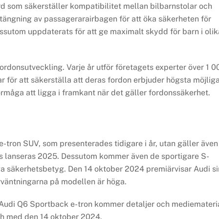
ard som säkerställer kompatibilitet mellan bilbarnstolar och
stängning av passagerarairbagen för att öka säkerheten för
sutom uppdaterats för att ge maximalt skydd för barn i olik
fordonsutveckling. Varje år utför företagets experter över 1 0
r för att säkerställa att deras fordon erbjuder högsta möjlig
örmåga att ligga i framkant när det gäller fordonssäkerhet.
-tron SUV, som presenterades tidigare i år, utan gäller även
 lanseras 2025. Dessutom kommer även de sportigare S-
ga säkerhetsbetyg. Den 14 oktober 2024 premiärvisar Audi si
örväntningarna på modellen är höga.
 Audi Q6 Sportback e-tron kommer detaljer och mediemateri
och med den 14 oktober 2024.