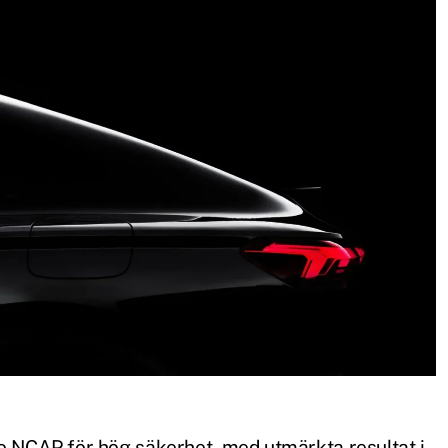
ro NCAP för hög säkerhet, med utmärkta resultat i