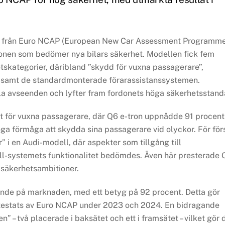
yg från Euro NCAP (European New Car Assessment Programme
en som bedömer nya bilars säkerhet. Modellen fick fem
etskategorier, däribland ”skydd för vuxna passagerare”,
” samt de standardmonterade förarassistanssystemen.
lla avseenden och lyfter fram fordonets höga säkerhetsstand
t för vuxna passagerare, där Q6 e-tron uppnådde 91 procent 
 höga förmåga att skydda sina passagerare vid olyckor. För för
 i en Audi-modell, där aspekter som tillgång till
ll-systemets funktionalitet bedömdes. Även här presterade 
s säkerhetsambitioner.
dande på marknaden, med ett betyg på 92 procent. Detta gör
om testats av Euro NCAP under 2023 och 2024. En bidragande
en” – två placerade i baksätet och ett i framsätet – vilket gör 