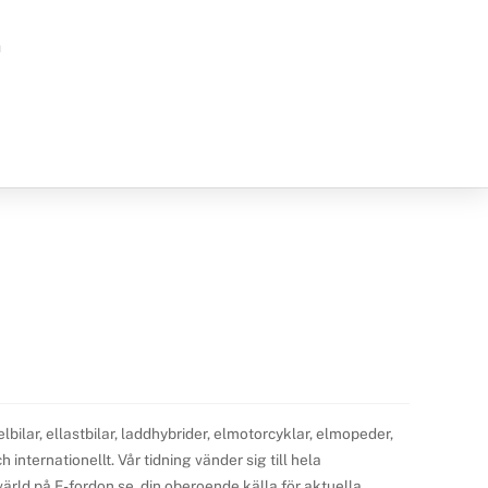
h
ilar, ellastbilar, laddhybrider, elmotorcyklar, elmopeder,
internationellt. Vår tidning vänder sig till hela
ärld på E-fordon.se, din oberoende källa för aktuella