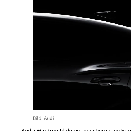
Bild: Audi
Audi Q6 e-tron tilldelas fem stjärnor av Eu