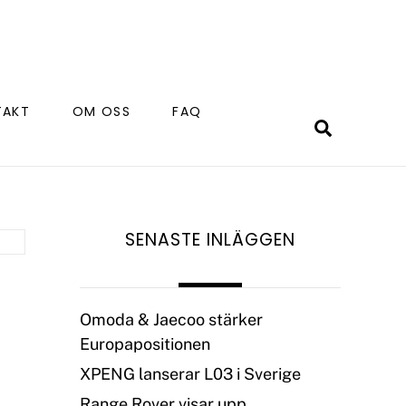
TAKT
OM OSS
FAQ
Search
SENASTE INLÄGGEN
Omoda & Jaecoo stärker
Europapositionen
XPENG lanserar L03 i Sverige
Range Rover visar upp