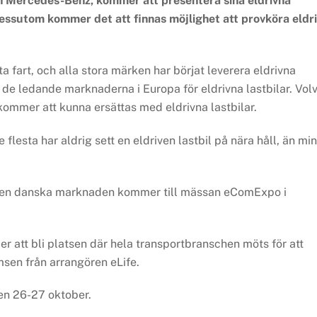
 och Mercedes-Benz, kommer att presentera sina eldrivna
essutom kommer det att finnas möjlighet att provköra eldr
 ta fart, och alla stora märken har börjat leverera eldrivna
de ledande marknaderna i Europa för eldrivna lastbilar. Vol
 kommer att kunna ersättas med eldrivna lastbilar.
flesta har aldrig sett en eldriven lastbil på nära håll, än mi
å den danska marknaden kommer till mässan eComExpo i
r att bli platsen där hela transportbranschen möts för att
sen från arrangören eLife.
en 26-27 oktober.