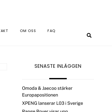
TAKT
OM OSS
FAQ
Search
SENASTE INLÄGGEN
Omoda & Jaecoo stärker
Europapositionen
XPENG lanserar L03 i Sverige
Range Rover visar upp