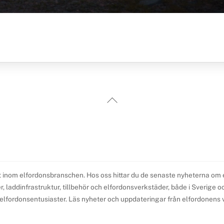
Back
To
Top
t inom elfordonsbranschen. Hos oss hittar du de senaste nyheterna om elb
 laddinfrastruktur, tillbehör och elfordonsverkstäder, både i Sverige och 
l elfordonsentusiaster. Läs nyheter och uppdateringar från elfordonens v