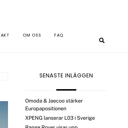
TAKT
OM OSS
FAQ
Search
SENASTE INLÄGGEN
Omoda & Jaecoo stärker
Europapositionen
XPENG lanserar L03 i Sverige
Range Rover visar upp