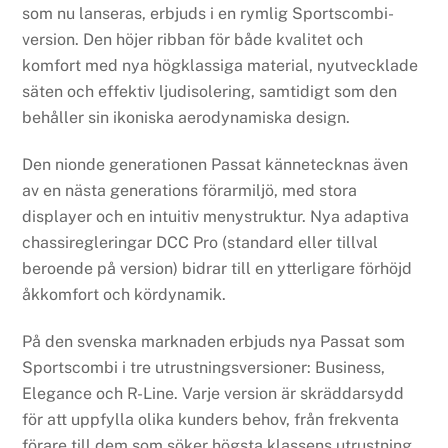
som nu lanseras, erbjuds i en rymlig Sportscombi-
version. Den höjer ribban för både kvalitet och
komfort med nya högklassiga material, nyutvecklade
säten och effektiv ljudisolering, samtidigt som den
behåller sin ikoniska aerodynamiska design.
Den nionde generationen Passat kännetecknas även
av en nästa generations förarmiljö, med stora
displayer och en intuitiv menystruktur. Nya adaptiva
chassiregleringar DCC Pro (standard eller tillval
beroende på version) bidrar till en ytterligare förhöjd
åkkomfort och kördynamik.
På den svenska marknaden erbjuds nya Passat som
Sportscombi i tre utrustningsversioner: Business,
Elegance och R-Line. Varje version är skräddarsydd
för att uppfylla olika kunders behov, från frekventa
förare till dem som söker högsta klassens utrustning.