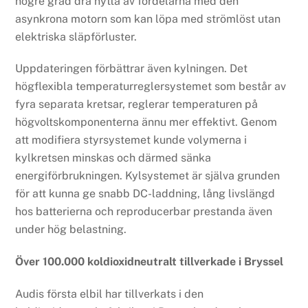
högre grad dra nytta av fördelarna med den
asynkrona motorn som kan löpa med strömlöst utan
elektriska släpförluster.
Uppdateringen förbättrar även kylningen. Det
högflexibla temperaturreglersystemet som består av
fyra separata kretsar, reglerar temperaturen på
högvoltskomponenterna ännu mer effektivt. Genom
att modifiera styrsystemet kunde volymerna i
kylkretsen minskas och därmed sänka
energiförbrukningen. Kylsystemet är själva grunden
för att kunna ge snabb DC-laddning, lång livslängd
hos batterierna och reproducerbar prestanda även
under hög belastning.
Över 100.000 koldioxidneutralt tillverkade i Bryssel
Audis första elbil har tillverkats i den