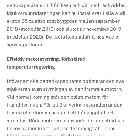
nettokapaciteten till 86 kWh och därmed räckvidden.
Mjukvaruuppdateringen kan nu installeras i alla Audi
e-tron 55 quattro som byggdes mellan september
2018 (modellår 2019) och slutet av november 2019
(modellår 2020). Det görs kostnadsfritt hos Audis
servicepartners.
Effektiv motorstyrning, förbättrad
temperaturreglering
Utöver att öka batterikapaciteten optimerar den nya
mjukvaran även styrningen av den främre elmotorn.
Vid normal körning står den bakre motorn för
framdrivningen. För att öka verkningsgraden är den
främre elmotorn nu nästan helt frånkopplad och
strömlös. Båda motorerna används därför enbart vid
behov av mer kraft. Det gör det möjligt att i ännu