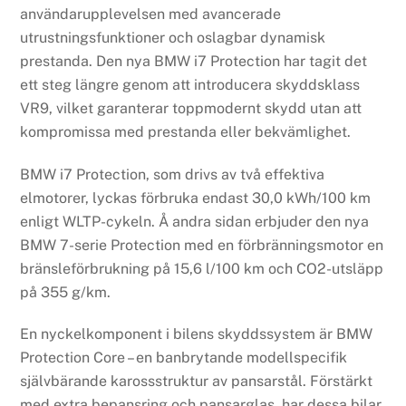
användarupplevelsen med avancerade
utrustningsfunktioner och oslagbar dynamisk
prestanda. Den nya BMW i7 Protection har tagit det
ett steg längre genom att introducera skyddsklass
VR9, vilket garanterar toppmodernt skydd utan att
kompromissa med prestanda eller bekvämlighet.
BMW i7 Protection, som drivs av två effektiva
elmotorer, lyckas förbruka endast 30,0 kWh/100 km
enligt WLTP-cykeln. Å andra sidan erbjuder den nya
BMW 7-serie Protection med en förbränningsmotor en
bränsleförbrukning på 15,6 l/100 km och CO2-utsläpp
på 355 g/km.
En nyckelkomponent i bilens skyddssystem är BMW
Protection Core – en banbrytande modellspecifik
självbärande karossstruktur av pansarstål. Förstärkt
med extra bepansring och pansarglas, har dessa bilar